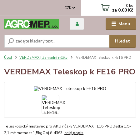
0
ks
CZK
za
0,00 Kč
Menu
Hledat
Úvod
VERDEMAX | Zahradní nůžky
VERDEMAX Teleskop k FE16 PRO
VERDEMAX Teleskop k FE16 PRO
Teleskopický nástavec pro AKU nůžky VERDEMAX FE16 PRODélka 1,5-
2,1 mHmotnost 1,5kgObj.č. 4363
celý popis