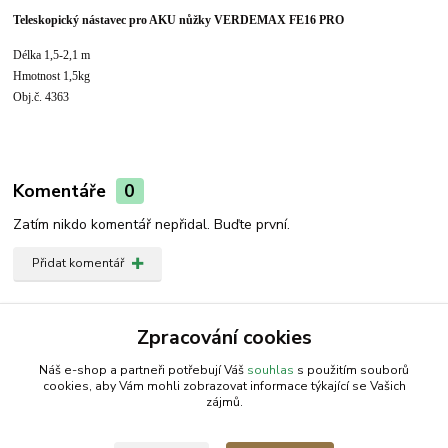
Teleskopický nástavec pro AKU nůžky VERDEMAX FE16 PRO
Délka 1,5-2,1 m
Hmotnost 1,5kg
Obj.č. 4363
Komentáře
0
Zatím nikdo komentář nepřidal. Buďte první.
Přidat komentář
Zboží zařazeno v kategoriích
Zpracování cookies
VERDEMAX | Zahradní nůžky
Náš e-shop a partneři potřebují Váš
souhlas
s použitím souborů
cookies, aby Vám mohli zobrazovat informace týkající se Vašich
zájmů.
AGROMEP s.r.o.
NajduZboží.cz
.: EM-LINKS :.