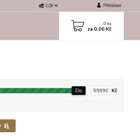
Přihlášení
CZK
0
ks
za
0,00 Kč
Do
Kč
y