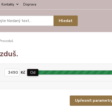
Kontakty
Doprava
Hledat
rovzduš.
zduš.
Kč
Od
Upřesnit parametr