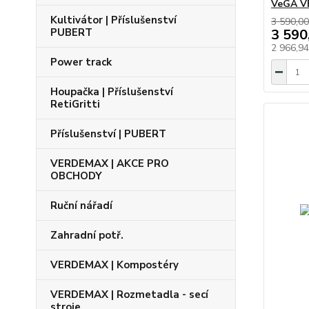
VeGA V
Kultivátor | Příslušenství
3 590,00
PUBERT
3 590
2 966,9
Power track
Houpačka | Příslušenství
RetiGritti
Příslušenství | PUBERT
VERDEMAX | AKCE PRO
OBCHODY
Ruční nářadí
Zahradní potř.
VERDEMAX | Kompostéry
VERDEMAX | Rozmetadla - secí
stroje