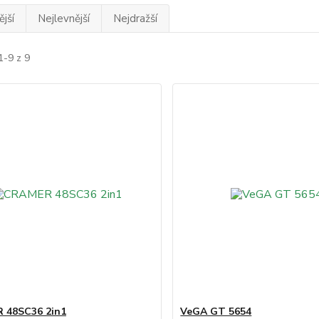
jší
Nejlevnější
Nejdražší
1-9 z 9
 48SC36 2in1
VeGA GT 5654