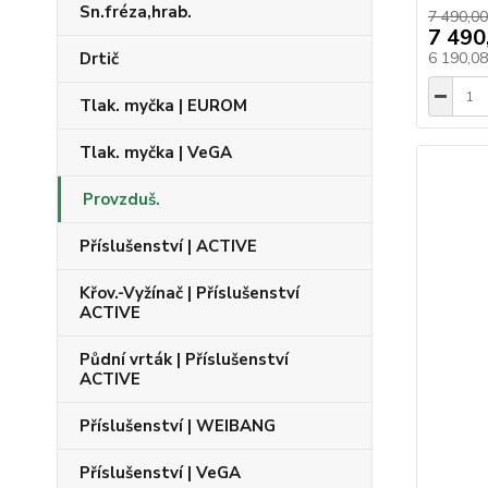
Sn.fréza,hrab.
7 490,00
7 490
Drtič
6 190,0
Tlak. myčka | EUROM
Tlak. myčka | VeGA
Provzduš.
Příslušenství | ACTIVE
Křov.-Vyžínač | Příslušenství
ACTIVE
Půdní vrták | Příslušenství
ACTIVE
Příslušenství | WEIBANG
Příslušenství | VeGA