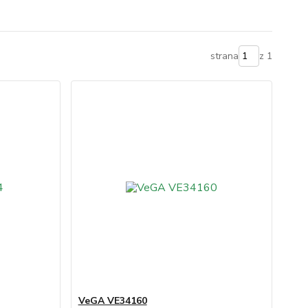
strana
z 1
VeGA VE34160