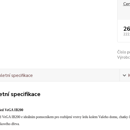
Cen
26
222
Číslo p
Výrobc
etní specifikace
tní specifikace
led VeGA IB200
d VeGA IB200 e ideálním pomocníkem pro rozbíjení vrstvy ledu kolem Vašeho domu, chatky či ch
ukového dřeva.