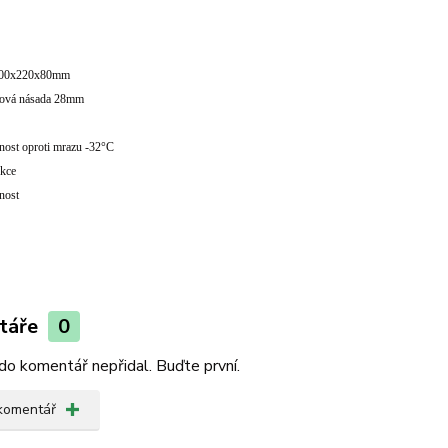
1100x220x80mm
ková násada 28mm
nost oproti mrazu -32°C
ukce
tnost
táře
0
do komentář nepřidal. Buďte první.
 komentář