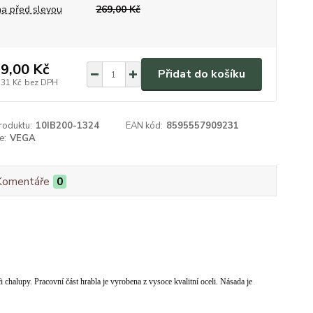
a před slevou
269,00 Kč
9,00 Kč
Přidat do košíku
,31 Kč
bez DPH
roduktu:
10IB200-1324
EAN kód:
8595557909231
e:
VEGA
Komentáře
0
alupy. Pracovní část hrabla je vyrobena z vysoce kvalitní oceli. Násada je