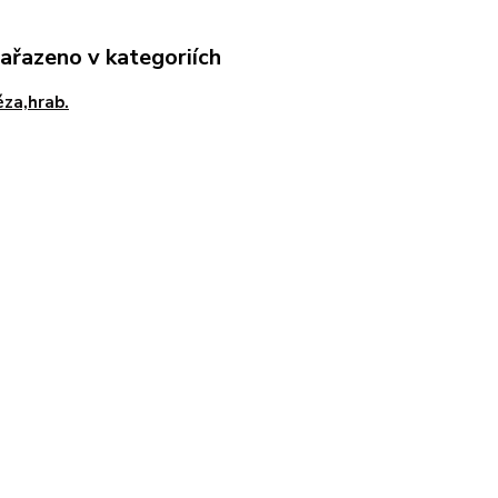
zařazeno v kategoriích
éza,hrab.