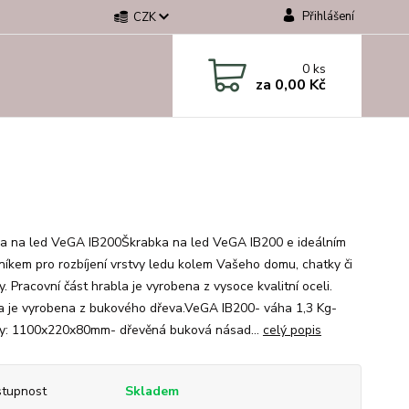
Přihlášení
CZK
0
ks
za
0,00 Kč
a na led VeGA IB200Škrabka na led VeGA IB200 e ideálním
íkem pro rozbíjení vrstvy ledu kolem Vašeho domu, chatky či
. Pracovní část hrabla je vyrobena z vysoce kvalitní oceli.
 je vyrobena z bukového dřeva.VeGA IB200- váha 1,3 Kg-
y: 1100x220x80mm- dřevěná buková násad...
celý popis
tupnost
Skladem