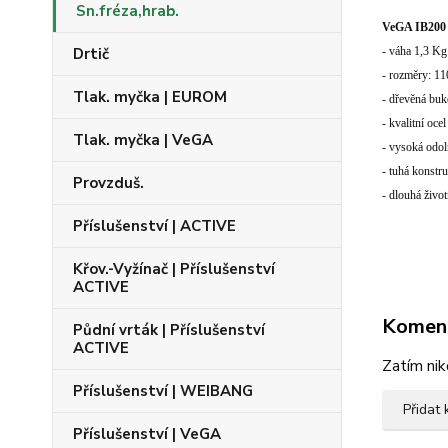
Sn.fréza,hrab.
VeGA IB200
Drtič
- váha 1,3 Kg
- rozměry: 
Tlak. myčka | EUROM
- dřevěná bu
- kvalitní ocel
Tlak. myčka | VeGA
- vysoká odol
- tuhá konstr
Provzduš.
- dlouhá živo
Příslušenství | ACTIVE
Křov.-Vyžínač | Příslušenství
ACTIVE
Komen
Půdní vrták | Příslušenství
ACTIVE
Zatím nik
Příslušenství | WEIBANG
Přidat
Příslušenství | VeGA