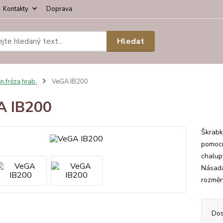
Kontakty
Doprava
Hledat
n.fréza,hrab.
VeGA IB200
A IB200
Škrabk
pomocn
chalupy
Násada
rozměr
Dos