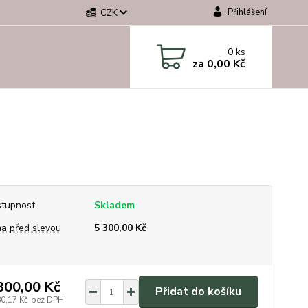
Přihlášení
CZK
0
ks
za
0,00 Kč
tupnost
Skladem
a před slevou
5 300,00 Kč
300,00 Kč
Přidat do košíku
80,17 Kč
bez DPH