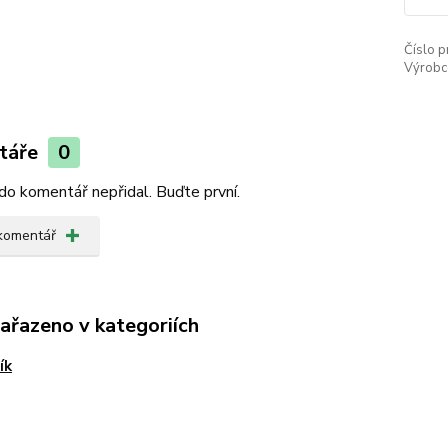
Číslo p
Výrobc
táře
0
do komentář nepřidal. Buďte první.
 komentář
zařazeno v kategoriích
ík