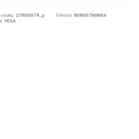
roduktu:
279500STR_p
EAN kód:
8595557908654
e:
VEGA