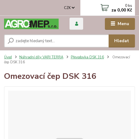
0
ks
CZK
za
0,00 Kč
Menu
Hledat
Úvod
Náhradní díly VARI TERRA
Převodovka DSK 316
Omezovací
čep DSK 316
Omezovací čep DSK 316