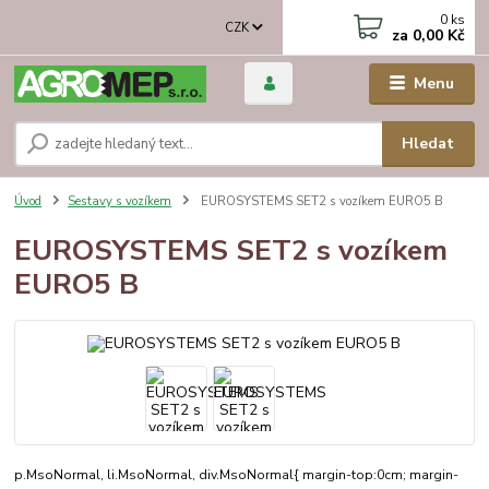
0
ks
CZK
za
0,00 Kč
Menu
Hledat
Úvod
Sestavy s vozíkem
EUROSYSTEMS SET2 s vozíkem EURO5 B
EUROSYSTEMS SET2 s vozíkem
EURO5 B
p.MsoNormal, li.MsoNormal, div.MsoNormal{ margin-top:0cm; margin-