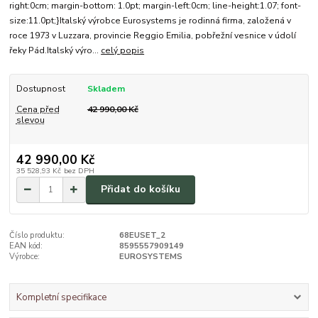
right:0cm; margin-bottom: 1.0pt; margin-left:0cm; line-height:1.07; font-
size:11.0pt;}Italský výrobce Eurosystems je rodinná firma, založená v
roce 1973 v Luzzara, provincie Reggio Emilia, pobřežní vesnice v údolí
řeky Pád.Italský výro...
celý popis
Dostupnost
Skladem
Cena před
42 990,00 Kč
slevou
42 990,00 Kč
35 528,93 Kč
bez DPH
Přidat do košíku
Číslo produktu:
68EUSET_2
EAN kód:
8595557909149
Výrobce:
EUROSYSTEMS
Kompletní specifikace