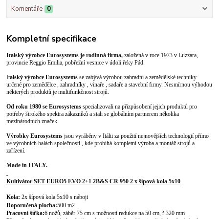
Komentáře
0
Kompletní specifikace
Italský výrobce Eurosystems je rodinná firma,
založená v roce 1973 v Luzzara,
provincie Reggio Emilia, pobřežní vesnice v údolí řeky Pád.
It
alský výrobce Eurosystems
se zabývá výrobou zahradní a zemědělské techniky
určené pro zemědělce , zahradníky , vinaře , sadaře a stavební firmy. Nesmírnou výhodou
některých produktů je multifunkčnost strojů.
Od roku 1980 se Eurosystems
specializovali na přizpůsobení jejich produktů pro
potřeby širokého spektra zákazníků a stali se globálním partnerem několika
mezinárodních značek.
Výrobky Eurosystems
jsou vyráběny v Itálii za použití nejnovějších technologií přímo
ve výrobních halách společnosti , kde probíhá kompletní výroba a montáž strojů a
zařízení.
Made in ITALY.
Kultivátor
SET EURO5 EVO 2+1
2
B&S CR 950 2
x šípová kola 5x10
Kola:
2x šípová kola 5x10
s náboji
Doporučená plocha:
500 m2
Pracovní šířka:
6 nožů, záběr 75 cm s možností redukce na 50 cm,
ř 320 mm