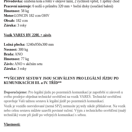
Převodovka:
ozubená kola a řetěz v olejové lázni, 2 rychlosti vpřed, 1 zpětný chod
Pracovní nástroje:
6 nožů o průměru 320 mm + boční disky (součástí balení)
Hmotnost:
58 kg
Motor:
LONCIN 182 ccm OHV
Obsah:
182
ccm
Záruka:
3 roky
Vozík VARES HV 220L + závěs
Ložná plocha:
1240x950x300 mm
Nosnost:
300 kg
Brzda:
ANO
Hmotnost:
77 kg
Závěs:
ANO v akčním setu
Záruka:
3 roky
**
VŠECHNY SESTAVY JSOU SCHVÁLENY PRO LEGÁLNÍ JÍZDU
PO
KUMUNIKACÍCH III. a IV. TŘÍD**
Doporučujeme:
Pro legální jízdu po pozemních komunikací je zapotřebí si zároveň u
svého prodejce objednat technické osv
ědčení na vozík VARES. Technické
osvědčeni
opravňu
je Vaši tažnou sestavu k legální
jízdě po pozemních komunikací.
Vozík
je vozidlo neevidované (nemá SPZ) nemusíte jej tedy nikde přihlašovat. Na vozík
nebo celou sestavu můžete uzavřít povinné ručení. Výpis z technického osvědčení (malý
techničák) vozte při jízdě po veřejných komunikací s sebou.
Vlastnosti: