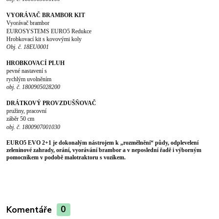
VYORÁVAČ BRAMBOR KIT
Vyorávač brambor
EUROSYSTEMS EURO5 Redukce
Hrobkovací kit s kovovými koly
Obj. č. 18EU0001
HROBKOVACÍ PLUH
pevné nastavení s
rychlým uvolněním
obj. č. 1800905028200
DRÁTKOVÝ PROVZDUŠŇOVAČ
pružiny, pracovní
záběr 50 cm
obj. č. 1800907001030
EURO5 EVO 2+1
je dokonalým nástrojem k
„
rozmělnění
“
půdy, odplevelení
zeleninové zahrady, orání, vyorávání brambor
a v neposlední řadě i výborným
pomocníkem v podobě malotraktoru s vozíkem.
Komentáře
0