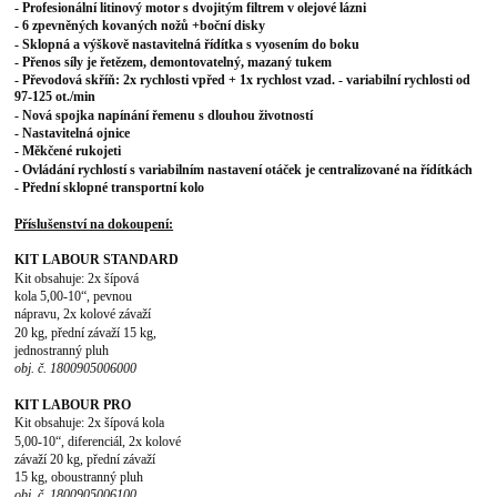
- Profesioná
lní litinový motor s dvojitým filtrem v olejové lázni
- 6 zpevněných kovaných nožů +boční disky
- Sklopná a výškově nastavitelná řídítka s vyosením do boku
- Přenos síly je řetězem, demontovatelný, mazaný tukem
- Převodová skříň: 2x rychlosti vpřed + 1x rychlost
vzad. - variabilní rychlosti od
97-125 ot./min
- Nová spojka napínání řemenu s dlouhou životností
- Nastavitelná ojnice
- Měkčené rukojeti
- Ovládání rychlostí s variabilním nastavení otáček je centralizované na řídítkách
- Přední sklopné transportní kolo
Příslušenství na dokoupení:
KIT LABOUR STANDARD
Kit obsahuje: 2x šípová
kola 5,00-10“, pevnou
nápravu, 2x kolové závaží
20 kg, přední závaží 15 kg,
jednostranný pluh
obj. č. 1800905006000
KIT LABOUR PRO
Kit obsahuje: 2x šípová kola
5,00-10“, diferenciál, 2x kolové
závaží 20 kg, přední závaží
15 kg, oboustranný pluh
obj. č. 1800905006100