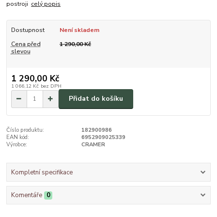
postroji
celý popis
Dostupnost
Není skladem
Cena před
1 290,00 Kč
slevou
1 290,00 Kč
1 066,12 Kč
bez DPH
Přidat do košíku
Číslo produktu:
182900986
EAN kód:
6952909025339
Výrobce:
CRAMER
Kompletní specifikace
Komentáře
0