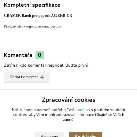
Kompletní specifikace
CRAMER Batoh pro popruh A82EHR-CR
Příslušenství k ergonomickému postroji
Komentáře
0
Zatím nikdo komentář nepřidal. Buďte první.
Přidat komentář
Zboží zařazeno v kategoriích
Zpracování cookies
Příslušenství | CRAMER
Náš e-shop a partneři potřebují Váš
souhlas
s použitím souborů
cookies, aby Vám mohli zobrazovat informace týkající se Vašich
zájmů.
AGROMEP s.r.o.
NajduZboží.cz
.: EM-LINKS :.
Souhlasím
Nastavení