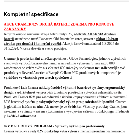
Kompletní specifikace
AKCE CRAMER 82V DRUHÁ BATERIE ZDARMA PRO KONCOVÉ
ZÁKAZNÍKY
Když zakoupíte současně stroj a baterii řady 82V,
obdržíte ZDARMA druhou
baterii
stejné nebo menší kapacity. Obě baterie lze zaregistrovat a
získat 10-letou
záruku pro domácí i komerční využití
. Akce je časově omezená od 1.3.2024 do
31.5.2024. Více se dozvíte u svého prodejce.
Cramer je profesionální značka
společnosti Globe Technologies, jednoho z předních
světových výrobců bateriového nářadí a zahradního vybavení. S více než 6 000
zaměstnanci po celém světě a s více než 600 inženýry společnost
neustále vyvíjí nové
produkty
v Severní Americe a Evropě. Celkem 96% produktových komponentů je
vyráběno ve vlastních prostorech společnosti
.
Produktová řada Cramer nabízí
působivě výkonné bateriové systémy, ergonomický
design a udržitelnost
ve prospěch životního prostředí a vytvoření zelenějšího světa.
Produkty Cramer 82V pro zahradnictví a údržbu krajiny využívají efektivní a inovativní
82V bateriový systém,
poskytující vysoký výkon pro profesionální použití
. Cramer
je globálním hráčem na trhu. Ale mozek je ve
Švédsku
. Všechny produkty Cramer jsou
navrženy a vyvinuty v našem výzkumném a vývojovém zařízení v Jönköpingu. Předností
je
švédská odbornost
.
82V BATERIOVÝ PROGRAM - Správný výkon pro profesionály
Cramer výrobky z řady
82V poskytují větší výkon
s menším proudem než komerčně