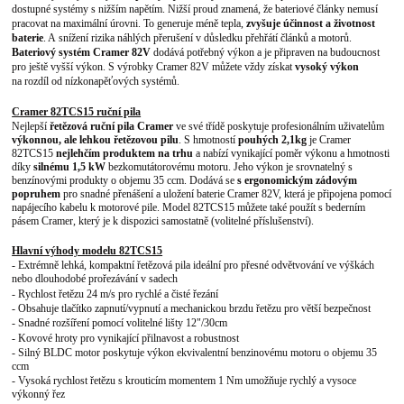
dostupné systémy s nižším napětím. Nižší proud znamená, že bateriové články nemusí
pracovat na maximální úrovni. To generuje méně tepla,
zvyšuje účinnost a životnost
baterie
. A snížení rizika náhlých přerušení v důsledku přehřátí článků a motorů.
Bateriový systém Cramer 82V
dodává potřebný výkon a je připraven na budoucnost
pro ještě vyšší výkon. S výrobky Cramer 82V můžete vždy získat
vysoký výkon
na rozdíl od nízkonapěťových systémů.
Cramer
82TCS15 ruční pila
Nejlepší
řetězová ruční pila Cramer
ve své třídě poskytuje profesionálním
uživatelům
výkonnou, ale lehkou řetězovou pilu
. S hmotností
pouhých 2,1kg
je Cramer
82TCS15
nejlehčím produktem na trhu
a nabízí vynikající poměr výkonu a hmotnosti
díky
silnému 1,5 kW
bezkomutátorovému motoru. Jeho výkon je srovnatelný s
benzínovými produkty o objemu 35 ccm. Dodává se
s ergonomickým zádovým
popruhem
pro snadné přenášení a uložení baterie Cramer 82V, která je připojena pomocí
napájecího kabelu k motorové pile. Model 82TCS15 můžete také použít s bederním
pásem Cramer, který je k dispozici samostatně
(volitelné příslušenství)
.
Hlavní výhody modelu 82
TCS15
-
Extrémně lehká, kompaktní řetězová pila ideální pro přesné odvětvování ve výškách
nebo dlouhodobé prořezávání v sadech
-
Rychlost řetězu 24 m/s pro rychlé a čisté řezání
-
Obsahuje tlačítko zapnutí/vypnutí a mechanickou brzdu řetězu pro větší bezpečnost
-
Snadné rozšíření pomocí volitelné lišty 12"/30cm
-
Kovové hroty pro vynikající přilnavost a robustnost
-
Silný BLDC motor poskytuje výkon ekvivalentní benzinovému motoru o objemu 35
ccm
-
Vyso
ká rychlost řetězu s krouticím
momentem 1 Nm umožňuje
rychlý a vysoce
výkonný řez