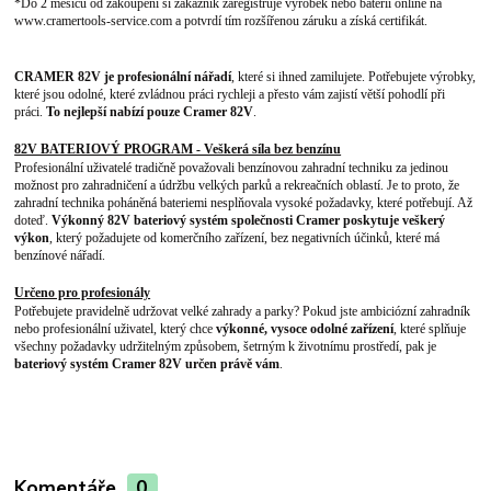
*Do 2 měsíců od zakoupení si zákazník zaregistruje výrobek nebo baterii online na
www.cramertools-service.com a potvrdí tím rozšířenou záruku a získá certifikát.
CRAMER 82V je profesionální nářadí
, které si ihned zamilujete. Potřebujete výrobky,
které jsou odolné, které zvládnou práci rychleji a přesto vám zajistí větší pohodlí při
práci.
To nejlepší nabízí pouze Cramer 82V
.
82V BATERIOVÝ PROGRAM - Veškerá síla bez benzínu
Profesionální uživatelé tradičně považovali benzínovou zahradní techniku za jedinou
možnost pro zahradničení a údržbu velkých parků a rekreačních oblastí. Je to proto, že
zahradní technika poháněná bateriemi nesplňovala vysoké požadavky, které potřebují. Až
doteď.
Výkonný 82V bateriový systém společnosti Cramer poskytuje veškerý
výkon
, který požadujete od komerčního zařízení, bez negativních účinků, které má
benzínové nářadí.
Určeno pro profesionály
Potřebujete pravidelně udržovat velké zahrady a parky? Pokud jste ambiciózní zahradník
nebo profesionální uživatel, který chce
výkonné, vysoce odolné zařízení
, které splňuje
všechny požadavky udržitelným způsobem, šetrným k životnímu prostředí, pak je
bateriový systém Cramer 82V určen právě vám
.
Komentáře
0