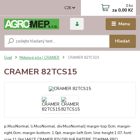
0
ks
CZK
za
0,00 Kč
Menu
Hledat
Úvod
Motorová pila | CRAMER
CRAMER 82TCS15
CRAMER 82TCS15
p.MsoNormal, li.MsoNormal, div.MsoNormal{ margin-top:0cm; margin-
right:0cm; margin-bottom: 1.0pt; margin-left:0cm; line-height:1.07; font-
size:11.0pt;}AKCE CRAMER 82V DRUHÁ BATERIE ZDARMA PRO