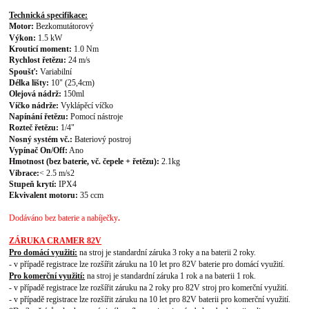
Technická specifikace:
Motor:
Bezkomutátorový
Výkon:
1.5 kW
Krouticí moment:
1.0 Nm
Rychlost řetězu:
24 m/s
Spoušť:
Variabilní
Délka lišty:
10" (25,4cm)
Olejová nádrž:
150ml
Víčko nádrže:
Vyklápěcí víčko
Napínání řetězu:
Pomocí nástroje
Rozteč řetězu:
1/4"
Nosný systém vč.:
Bateriový postroj
Vypínač On/Off:
Ano
Hmotnost (bez baterie, vč. čepele + řetězu):
2.1kg
Vibrace:
< 2.5 m/s2
Stupeň krytí:
IPX4
Ekvivalent motoru:
35 ccm
Dodáváno bez baterie a nabíječky
.
ZÁRUKA CRAMER 82V
Pro domácí využití:
na stroj je standardní záruka 3 roky a na baterii 2 roky.
- v případě registrace lze rozšířit záruku na 10 let pro 82V baterie pro domácí využití.
Pro komerční využití:
na stroj je standardní záruka 1 rok a na baterii 1 rok.
- v případě registrace lze rozšířit záruku na 2 roky pro 82V stroj pro komerční využití.
- v případě registrace lze rozšířit záruku na 10 let pro 82V baterii pro komerční využití.