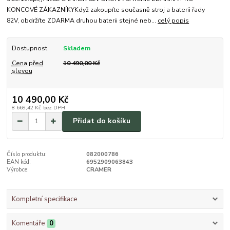
KONCOVÉ ZÁKAZNÍKYKdyž zakoupíte současně stroj a baterii řady
82V, obdržíte ZDARMA druhou baterii stejné neb...
celý popis
Dostupnost
Skladem
Cena před
10 490,00 Kč
slevou
10 490,00 Kč
8 669,42 Kč
bez DPH
Přidat do košíku
Číslo produktu:
082000786
EAN kód:
6952909063843
Výrobce:
CRAMER
Kompletní specifikace
Komentáře
0