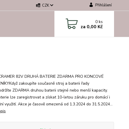
Přihlášení
CZK
0
ks
za
0,00 Kč
CRAMER 82V DRUHÁ BATERIE ZDARMA PRO KONCOVÉ
ÍKYKdyž zakoupíte současně stroj a baterii řady
bdržíte ZDARMA druhou baterii stejné nebo menší kapacity.
terie lze zaregistrovat a získat 10-letou záruku pro domácí i
ní využití. Akce je časově omezená od 1.3.2024 do 31.5.2024...
opis