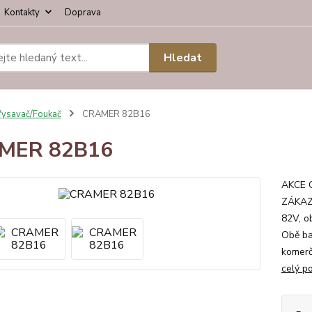
Kontakty
Doprava
Hledat
ysavač/Foukač
CRAMER 82B16
MER 82B16
AKCE 
ZÁKAZN
82V, o
Obě ba
komerč
celý p