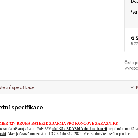
Dos
Cen
6 
5 7
Číslo p
Výrobc
etní specifikace
tní specifikace
MER 82V DRUHÁ BATERIE ZDARMA PRO KONCOVÉ ZÁKAZNÍKY
e současně stroj a baterii řady 82V,
obdržíte ZDARMA druhou baterii
stejné nebo menší kap
žití
. Akce je časově omezená od 1.3.2024 do 31.5.2024. Více se dozvíte u svého prodejce.