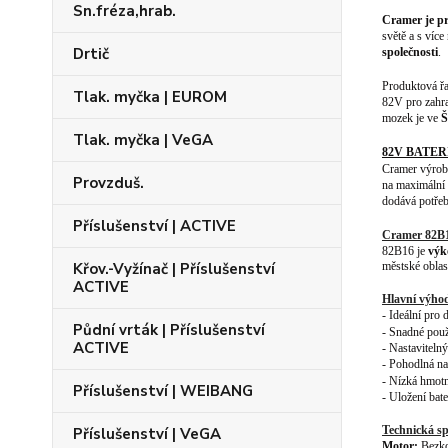
Sn.fréza,hrab.
Cramer je pr
světě a s víc
Drtič
společnosti
.
Produktová ř
Tlak. myčka | EUROM
82V pro zahra
mozek je ve
Š
Tlak. myčka | VeGA
82V BATERI
Cramer výrob
Provzduš.
na maximální 
dodává potřeb
Příslušenství | ACTIVE
Cramer
82B
82B16 je
výk
Křov.-Vyžínač | Příslušenství
městské oblas
ACTIVE
Hlavní výho
-
Ideální pro d
Půdní vrták | Příslušenství
-
Snadné
použ
ACTIVE
-
Nastaviteln
-
Pohodlná na
- N
ízká hmot
Příslušenství | WEIBANG
-
Uložení bate
Technická sp
Příslušenství | VeGA
Motor:
Bezko