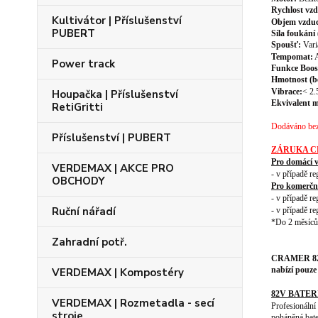
Rychlost vzd
Kultivátor | Příslušenství
Objem vzdu
PUBERT
Síla foukání 
Spoušť:
Vari
Tempomat:
Power track
Funkce Boos
Hmotnost (be
Vibrace:
< 2.
Houpačka | Příslušenství
Ekvivalent 
RetiGritti
Dodáváno bez 
Příslušenství | PUBERT
ZÁRUKA C
Pro domácí v
VERDEMAX | AKCE PRO
- v případě re
OBCHODY
Pro komerční
- v případě re
Ruční nářadí
- v případě re
*Do 2 měsíců 
Zahradní potř.
CRAMER 82V 
nabízí pouz
VERDEMAX | Kompostéry
82V BATERI
VERDEMAX | Rozmetadla - secí
Profesionální
stroje
poháněná bate