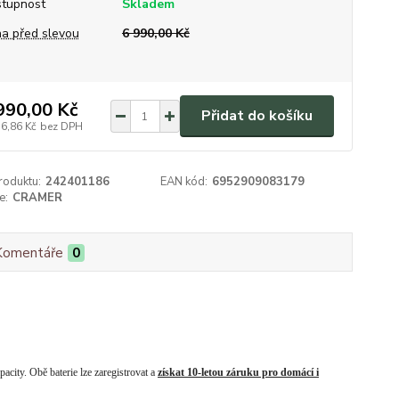
tupnost
Skladem
a před slevou
6 990,00 Kč
990,00 Kč
Přidat do košíku
76,86 Kč
bez DPH
roduktu:
242401186
EAN kód:
6952909083179
e:
CRAMER
Komentáře
0
acity. Obě baterie lze zaregistrovat a
získat 10-letou záruku pro domácí i