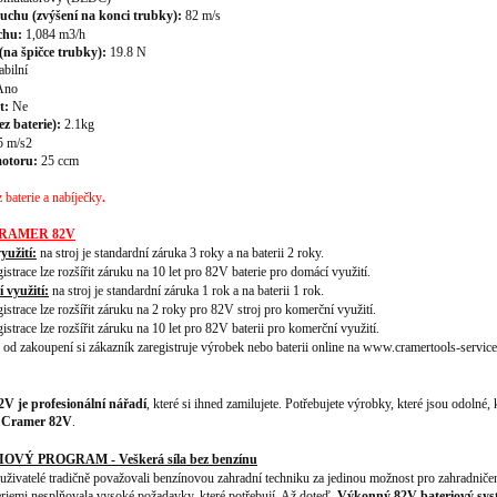
uchu (zvýšení na konci trubky):
82
m/s
chu:
1,084
m
3
/h
(na špičce trubky):
19.8
N
abilní
Ano
t:
Ne
z baterie):
2.1
kg
5 m/s2
motoru:
25 ccm
baterie a nabíječky
.
RAMER 82V
yužití:
na stroj je standardní záruka 3 roky a na baterii 2 roky.
gistrace lze rozšířit záruku na 10 let pro 82V baterie pro domácí využití.
 využití:
na stroj je standardní záruka 1 rok a na baterii 1 rok.
gistrace lze rozšířit záruku na 2 roky pro 82V stroj pro komerční využití.
gistrace lze rozšířit záruku na 10 let pro 82V baterii pro komerční využití.
od zakoupení si zákazník zaregistruje výrobek nebo baterii online na www.cramertools-service.c
je profesionální nářadí
, které si ihned zamilujete. Potřebujete výrobky, které jsou odolné, 
e Cramer 82V
.
OVÝ PROGRAM - Veškerá síla bez benzínu
 uživatelé tradičně považovali benzínovou zahradní techniku za jedinou možnost pro zahradničení
riemi nesplňovala vysoké požadavky, které potřebují. Až doteď.
Výkonný 82V bateriový sys