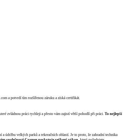
om a potvrdí tím rozšířenou záruku a získá certifikát.
které zvládnou práci rychleji a přesto vám zajistí větší pohodlí při práci.
To nejlepší
 a údržbu velkých parků a rekreačních oblastí. Je to proto, že zahradní technika
tém společnosti Cramer poskytuje veškerý výkon
, který požadujete