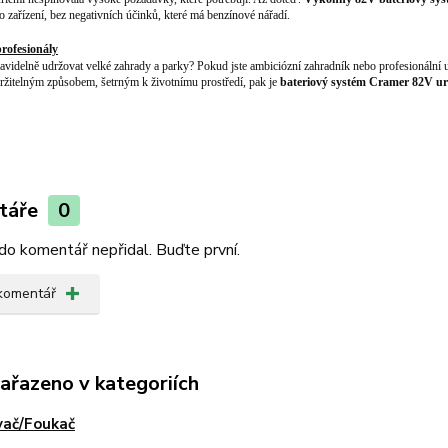
 zařízení, bez negativních účinků, které má benzínové nářadí.
rofesionály
ravidelně udržovat velké zahrady a parky? Pokud jste ambiciózní zahradník nebo profesionální u
žitelným způsobem, šetrným k životnímu prostředí, pak je
bateriový systém Cramer 82V u
táře
0
do komentář nepřidal. Buďte první.
 komentář
zařazeno v kategoriích
vač/Foukač