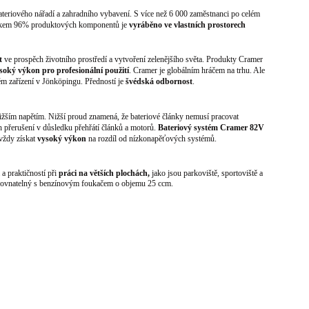
teriového nářadí a zahradního vybavení. S více než 6 000 zaměstnanci po celém
elkem 96% produktových komponentů je
vyráběno ve vlastních prostorech
t
ve prospěch životního prostředí a vytvoření zelenějšího světa. Produkty Cramer
soký výkon pro profesionální použití
. Cramer je globálním hráčem na trhu. Ale
 zařízení v Jönköpingu. Předností je
švédská odbornost
.
ším napětím. Nižší proud znamená, že bateriové články nemusí pracovat
ch přerušení v důsledku přehřátí článků a motorů.
Bateriový systém Cramer 82V
vždy získat
vysoký výkon
na rozdíl od nízkonapěťových systémů.
a praktičností při
práci na větších plochách,
jako jsou parkoviště, sportoviště a
ovnatelný s
benzínovým foukačem o objemu 25
ccm.