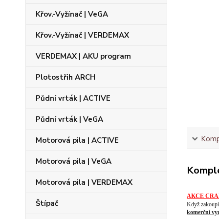
Křov.-Vyžínač | VeGA
Křov.-Vyžínač | VERDEMAX
VERDEMAX | AKU program
Plotostřih ARCH
Půdní vrták | ACTIVE
Půdní vrták | VeGA
Kompl
Motorová pila | ACTIVE
Motorová pila | VeGA
Komple
Motorová pila | VERDEMAX
AKCE CRA
Štípač
Když zakoupít
komerční vyu