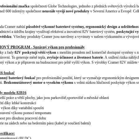
ofesionální značka
společnosti Globe Technologies, jednoho z předních světových výrobců ba
e než 600 inženýry společnost
neustále vyvíjí nové produkty
v Severní Americe a Evropě. C
ada Cramer nabízí
působivě výkonné bateriové systémy, ergonomický design a udržitelnos
dnictví a údržbu krajiny využívají efektivní a inovativní 82V bateriový systém,
poskytující vy
védsku
. Všechny produkty Cramer jsou navrženy a vyvinuty v našem výzkumném a vývojovém
OVÝ PROGRAM - Správný výkon pro profesionály
ky z řady
82V poskytují větší výkon
s menším proudem než komerčně dostupné systémy s niž
úrovni. To generuje méně tepla,
zvyšuje účinnost a životnost baterie
. A snížení rizika náhlý
ný výkon a je připraven na budoucnost pro ještě vyšší výkon. S výrobky Cramer 82V můžete 
16 foukač
onný
bateriový foukač
pro profesionální použití, který se vyznačuje ergonomickým design
em
ti.
Be
zkomutátorový motor o vysokém výkonu
s velmi nízkou hlučností poskytuje výkon sr
dy modelu 82
B16
elší práce a větší plochy, jako jsou parkoviště,
sportoviště a městské oblasti
ití díky lehké konstrukci
ý výkon d
íky variabilní spoušti
stavení výkonu pomocí tempomatu
nost pro dlouhou pracovní dobu
rie n
a zádech nebo na bederním pásu
(kabel je součástí balení)
ecifikace:
mutátorový (BLDC)