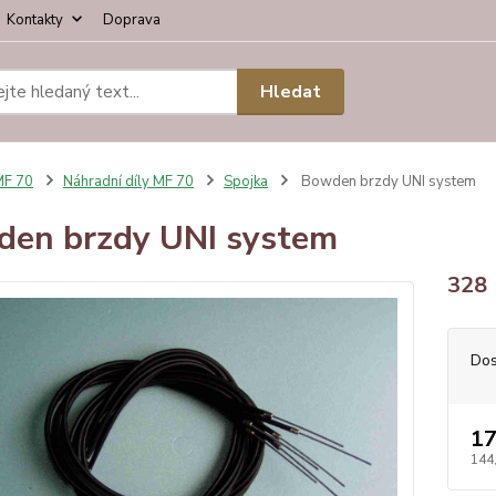
Kontakty
Doprava
Hledat
MF 70
Náhradní díly MF 70
Spojka
Bowden brzdy UNI system
en brzdy UNI system
328
Dos
17
144