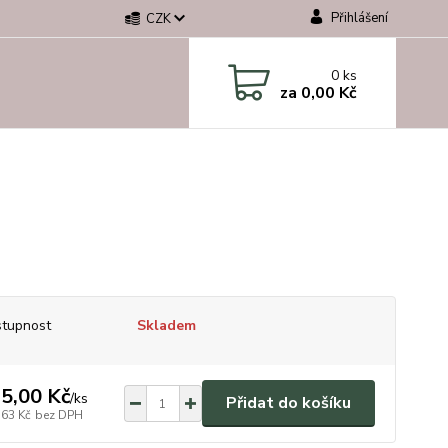
Přihlášení
CZK
0
ks
za
0,00 Kč
tupnost
Skladem
5,00 Kč
/
ks
Přidat do košíku
,63 Kč
bez DPH