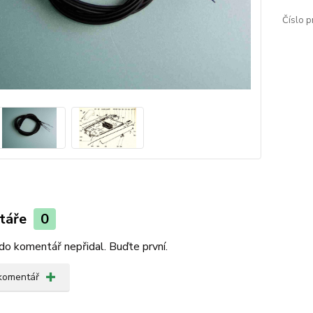
Číslo p
táře
0
do komentář nepřidal. Buďte první.
 komentář