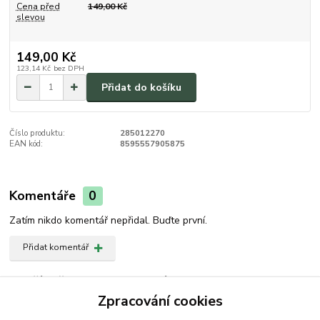
Cena před
149,00 Kč
slevou
149,00 Kč
123,14 Kč
bez DPH
Přidat do košíku
Číslo produktu:
285012270
EAN kód:
8595557905875
Komentáře
0
Zatím nikdo komentář nepřidal. Buďte první.
Přidat komentář
Zboží zařazeno v kategoriích
Zpracování cookies
Gril, Camping