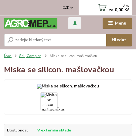
0
ks
CZK
za
0,00 Kč
Menu
Hledat
Úvod
Gril, Camping
Miska se silicon. mašlovačkou
Miska se silicon. mašlovačkou
Dostupnost
V externím skladu