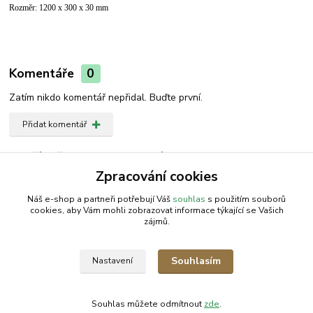
Rozměr: 1200 x 300 x 30 mm
Komentáře
0
Zatím nikdo komentář nepřidal. Buďte první.
Přidat komentář
Zboží zařazeno v kategoriích
Zpracování cookies
Skleník
Náš e-shop a partneři potřebují Váš
souhlas
s použitím souborů
cookies, aby Vám mohli zobrazovat informace týkající se Vašich
zájmů.
AGROMEP s.r.o.
NajduZboží.cz
.: EM-LINKS :.
Souhlasím
Nastavení
SEO Rozcestník
Souhlas můžete odmítnout
zde
.