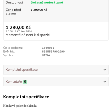
Dostupnost
Dočasně nedostupné
Cena před
1 290,00 Kč
slevou
1 290,00 Kč
1 066,12 Kč
bez DPH
Momentálně není k dispozici
Číslo produktu:
1860061
EAN kód:
8595557902690
Výrobce:
VEGA
Kompletní specifikace
Komentáře
0
Kompletní specifikace
Hliníková police do skleníku