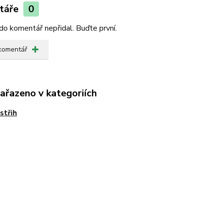
táře
0
do komentář nepřidal. Buďte první.
 komentář
zařazeno v kategoriích
střih