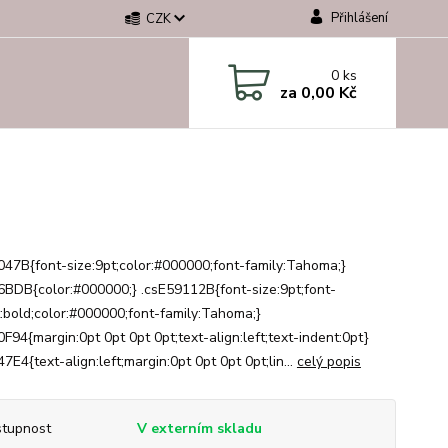
Přihlášení
CZK
0
ks
za
0,00 Kč
047B{font-size:9pt;color:#000000;font-family:Tahoma;}
6BDB{color:#000000;} .csE59112B{font-size:9pt;font-
:bold;color:#000000;font-family:Tahoma;}
F94{margin:0pt 0pt 0pt 0pt;text-align:left;text-indent:0pt}
7E4{text-align:left;margin:0pt 0pt 0pt 0pt;lin...
celý popis
tupnost
V externím skladu