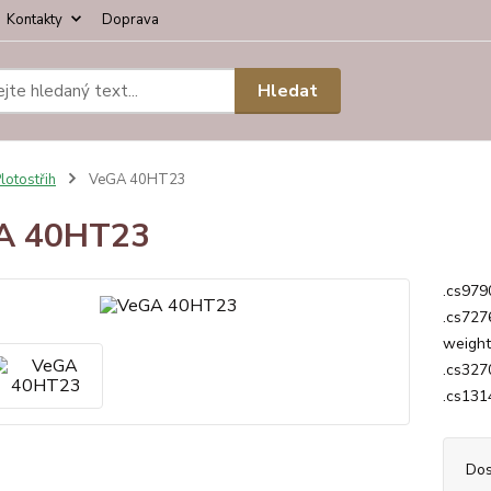
Kontakty
Doprava
Hledat
lotostřih
VeGA 40HT23
A 40HT23
.cs979
.cs727
weight
.cs3270
.cs1314
Dos