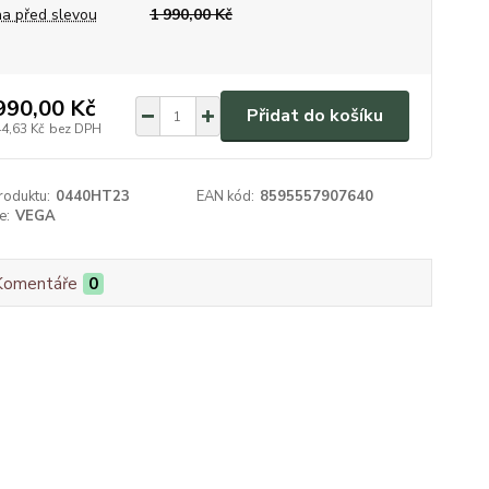
a před slevou
1 990,00 Kč
990,00 Kč
Přidat do košíku
44,63 Kč
bez DPH
roduktu:
0440HT23
EAN kód:
8595557907640
e:
VEGA
Komentáře
0