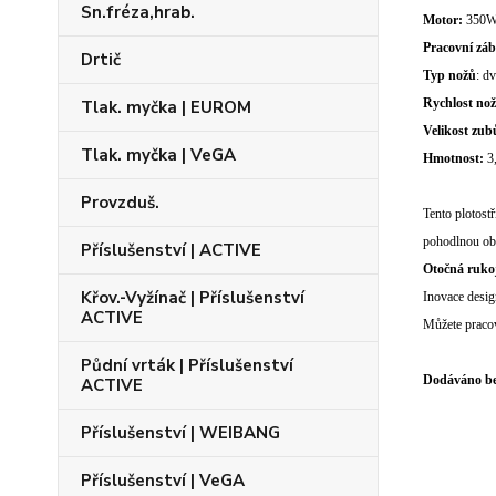
Sn.fréza,hrab.
Motor:
350W
Pracovní záb
Drtič
Typ nožů
: dv
Rychlost no
Tlak. myčka | EUROM
Velikost zub
Tlak. myčka | VeGA
Hmotnost:
3
Provzduš.
Tento plotost
pohodlnou obs
Příslušenství | ACTIVE
Otočná ruko
Křov.-Vyžínač | Příslušenství
Inovace desig
ACTIVE
Můžete pracov
Půdní vrták | Příslušenství
Dodáváno bez
ACTIVE
Příslušenství | WEIBANG
Příslušenství | VeGA