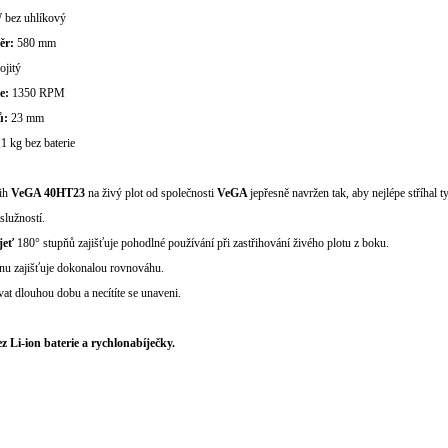
 bez uhlíkový
ěr:
580 mm
ojitý
že:
1350 RPM
ů:
23 mm
,1 kg bez baterie
řih
VeGA 40HT23
na živý plot od společnosti
VeGA
jepřesně navržen tak, aby nejlépe stříhal 
lužností.
jeť
180° stupňů zajišťuje pohodlné používání při zastřihování živého plotu z boku.
nu zajišťuje dokonalou rovnováhu.
at dlouhou dobu a necítíte se unaveni.
 Li-ion baterie a rychlonabíječky.