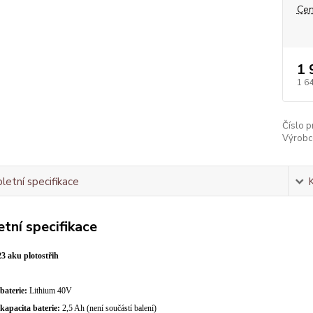
Cen
1 
1 6
Číslo p
Výrobc
etní specifikace
tní specifikace
 aku plotostřih
baterie:
Lithium 40V
apacita baterie:
2,5 Ah (není součástí balení)