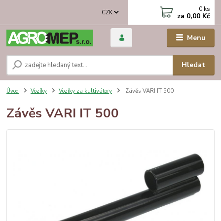
0
ks
CZK
za
0,00 Kč
Menu
Hledat
Úvod
Vozíky
Vozíky za kultivátory
Závěs VARI IT 500
Závěs VARI IT 500