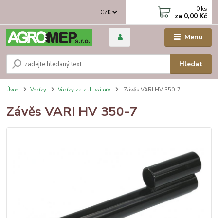
0
ks
CZK
za
0,00 Kč
Menu
Hledat
Úvod
Vozíky
Vozíky za kultivátory
Závěs VARI HV 350-7
Závěs VARI HV 350-7