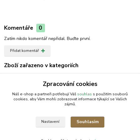
Komentáře
0
Zatím nikdo komentář nepřidal. Buďte první.
Přidat komentář
Zboží zařazeno v kategoriích
Pařáky brambor
Zpracování cookies
Pařáky nerez
Náš e-shop a partneři potřebují Váš
souhlas
s použitím souborů
cookies, aby Vám mohli zobrazovat informace týkající se Vašich
zájmů.
AGROMEP s.r.o.
NajduZboží.cz
.: EM-LINKS :.
Souhlasím
Nastavení
SEO Rozcestník