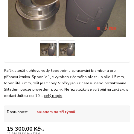
Pařák slouží k ohřevu vody, tepelnému zpracování brambor a pro
přípravu krmiva. Spodní díl je vyroben z černého plechu o síle 1,5 mm,
topeniště 2 mm, rošt je litinový. Vložky jsou z nerezu nebo pozinkované.
Skladem pouze provedení pozink. Nerez vložky se vyrábějí na zakázku s
dodací lhůtou cca 10 ...
celý popis
Dostupnost
Skladem do tří týdnů
15 300,00 Kč
/
ks
12 644,63 Kč
bez DPH