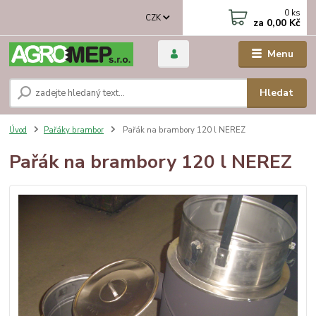
0
ks
CZK
za
0,00 Kč
Menu
Hledat
Úvod
Pařáky brambor
Pařák na brambory 120 l NEREZ
Pařák na brambory 120 l NEREZ