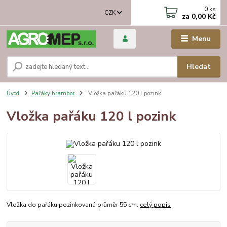
0
ks
CZK
za
0,00 Kč
Menu
Hledat
Úvod
Pařáky brambor
Vložka pařáku 120 l pozink
Vložka pařáku 120 l pozink
Vložka do pařáku pozinkovaná průměr 55 cm.
celý popis