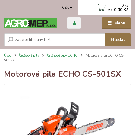
0
ks
CZK
za
0,00 Kč
Menu
Hledat
Úvod
Řetězové pily
Řetězové pily ECHO
Motorová pila ECHO CS-
501SX
Motorová pila ECHO CS-501SX