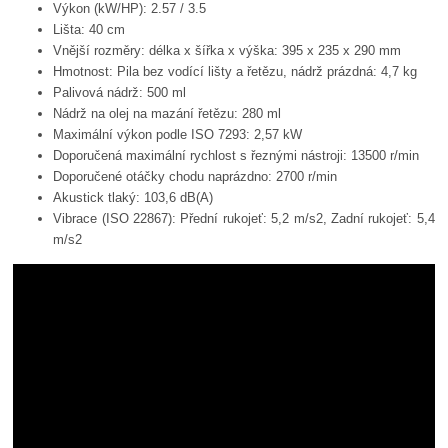
Výkon (kW/HP): 2.57 / 3.5
Lišta: 40 cm
Vnější rozměry: délka x šířka x výška: 395 x 235 x 290 mm
Hmotnost: Pila bez vodící lišty a řetězu, nádrž prázdná: 4,7 kg
Palivová nádrž: 500 ml
Nádrž na olej na mazání řetězu: 280 ml
Maximální výkon podle ISO 7293: 2,57 kW
Doporučená maximální rychlost s řeznými nástroji: 13500 r/min
Doporučené otáčky chodu naprázdno: 2700 r/min
Akustick tlaký: 103,6 dB(A)
Vibrace (ISO 22867): Přední rukojeť: 5,2 m/s2, Zadní rukojeť: 5,4
m/s2