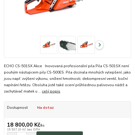
ECHO CS-501SX Akce Inovovaná profesionální pila Pila CS-501SX není
pouhým nástupcem pily CS-500ES. Pila doznala mnohých vylepšení, jako
jsou např. zvýšení výkonu, snížení hmotnosti, dekompresní ventil, boční
napínání řetězu. Obsluha jistě také ocení průhlednou palivovou nádrž a
zachytávač matek u ...
celý popis
Dostupnost
Na dotaz
18 800,00 Kč
/
ks
15 537,19 Kč
bez DPH