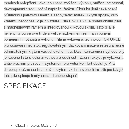
mnohých vylepšení, jako jsou např. zvýšení výkonu, snížení hmotnosti,
dekompresní ventil, boční napínání řetězu. Obsluha jistě také ocení
průhlednou palivovou nádrž a zachytávač matek u krytu spojky, díky
kterému nedochází k jejich ztrátě. Pila CS-501SX je profesionální pilou
s magnesiovým rámem a integrovanou klikovou skříní. Tato pila je
nejlehčí pilou ve své třídě s velice nízkými emisemi a výborným
poměrem hmotnosti a výkonu. Pila je vybavena technologií G-FORCE
pro odsávání nečistot, regulovatelným dávkování maziva řetězu a ručně
odnímatelným krytem vzduchového filtru. Další konkurenční výhodu pily
je kovaná lišta s delší životností a odolností. Zadní rukojeť je vybavena
antivibračním pryžovým systémem pro větší komfort obsluhy. Pila
disponuje ručně odnímatelným krytem vzduchového filtru. Stejně tak již
tato pila splňuje limity emisí druhého stupně.
SPECIFIKACE
Obsah motoru: 50.2 cm3