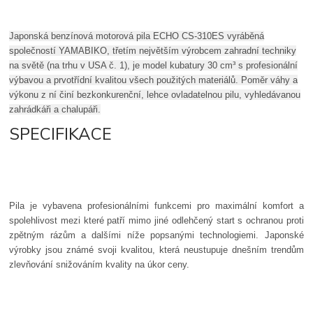
Japonská benzínová motorová pila ECHO CS-310ES vyráběná
společností YAMABIKO, třetím největším výrobcem zahradní techniky
na světě (na trhu v USA č. 1), je model kubatury 30 cm³ s profesionální
výbavou a prvotřídní kvalitou všech použitých materiálů. Poměr váhy a
výkonu z ní činí bezkonkurenční, lehce ovladatelnou pilu, vyhledávanou
zahrádkáři a chalupáři.
SPECIFIKACE
Pila je vybavena profesionálními funkcemi pro maximální komfort a
spolehlivost mezi které patří mimo jiné odlehčený start s ochranou proti
zpětným rázům a dalšími níže popsanými technologiemi. Japonské
výrobky jsou známé svoji kvalitou, která neustupuje dnešním trendům
zlevňování snižováním kvality na úkor ceny.