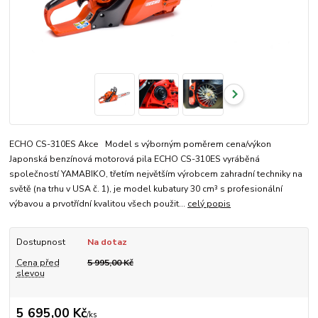
ECHO CS-310ES Akce Model s výborným poměrem cena/výkon
Japonská benzínová motorová pila ECHO CS-310ES vyráběná
společností YAMABIKO, třetím největším výrobcem zahradní techniky na
světě (na trhu v USA č. 1), je model kubatury 30 cm³ s profesionální
výbavou a prvotřídní kvalitou všech použit...
celý popis
Dostupnost
Na dotaz
Cena před
5 995,00 Kč
slevou
5 695,00 Kč
/
ks