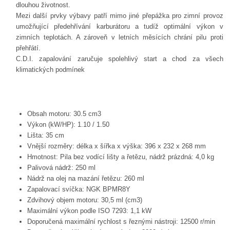
dlouhou životnost.
Mezi další prvky výbavy patří mimo jiné přepážka pro zimní provoz
umožňující předehřívání karburátoru a tudíž optimální výkon v
zimních teplotách. A zároveň v letních měsících chrání pilu proti
přehřátí.
C.D.I. zapalování zaručuje spolehlivý start a chod za všech
klimatických podmínek
Obsah motoru: 30.5 cm3
Výkon (kW/HP): 1.10 / 1.50
Lišta: 35 cm
Vnější rozměry: délka x šířka x výška: 396 x 232 x 268 mm
Hmotnost: Pila bez vodící lišty a řetězu, nádrž prázdná: 4,0 kg
Palivová nádrž: 250 ml
Nádrž na olej na mazání řetězu: 260 ml
Zapalovací svíčka: NGK BPMR8Y
Zdvihový objem motoru: 30,5 ml (cm3)
Maximální výkon podle ISO 7293: 1,1 kW
Doporučená maximální rychlost s řeznými nástroji: 12500 r/min