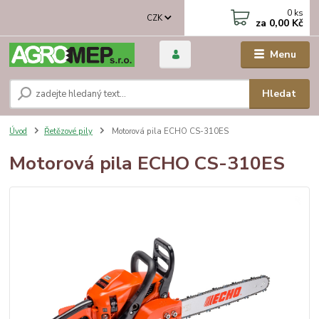
0
ks
CZK
za
0,00 Kč
Menu
Hledat
Úvod
Řetězové pily
Motorová pila ECHO CS-310ES
Motorová pila ECHO CS-310ES