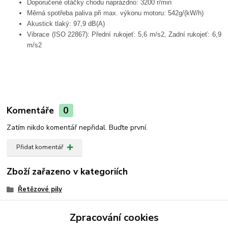
Doporučené otáčky chodu naprázdno: 3200 r/min
Měrná spotřeba paliva při max. výkonu motoru: 542g/(kW/h)
Akustick tlaký: 97,9 dB(A)
Vibrace (ISO 22867): Přední rukojeť: 5,6 m/s2, Zadní rukojeť: 6,9
m/s2
Komentáře
0
Zatím nikdo komentář nepřidal. Buďte první.
Přidat komentář
Zboží zařazeno v kategoriích
Řetězové pily
Řetězové pily ECHO
Zpracování cookies
Benzinové pily ECHO