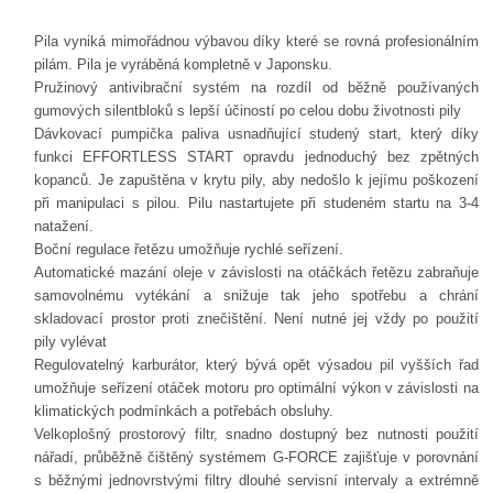
Pila vyniká mimořádnou výbavou díky které se rovná profesionálním
pilám. Pila je vyráběná kompletně v Japonsku.
Pružinový antivibrační systém na rozdíl od běžně používaných
gumových silentbloků s lepší účiností po celou dobu životnosti pily
Dávkovací pumpička paliva usnadňující studený start, který díky
funkci EFFORTLESS START opravdu jednoduchý bez zpětných
kopanců. Je zapuštěna v krytu pily, aby nedošlo k jejímu poškození
při manipulaci s pilou. Pilu nastartujete při studeném startu na 3-4
natažení.
Boční regulace řetězu umožňuje rychlé seřízení.
Automatické mazání oleje v závislosti na otáčkách řetězu zabraňuje
samovolnému vytékání a snižuje tak jeho spotřebu a chrání
skladovací prostor proti znečištění. Není nutné jej vždy po použití
pily vylévat
Regulovatelný karburátor, který bývá opět výsadou pil vyšších řad
umožňuje seřízení otáček motoru pro optimální výkon v závislosti na
klimatických podmínkách a potřebách obsluhy.
Velkoplošný prostorový filtr, snadno dostupný bez nutnosti použití
nářadí, průběžně čištěný systémem G-FORCE zajišťuje v porovnání
s běžnými jednovrstvými filtry dlouhé servisní intervaly a extrémně