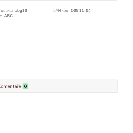
roduktu:
abg10
EAN kód:
Q08.11-04
e:
ABG
Komentáře
0