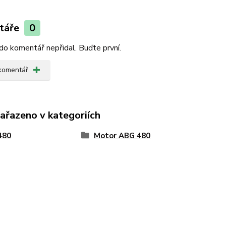
táře
0
do komentář nepřidal. Buďte první.
 komentář
zařazeno v kategoriích
480
Motor ABG 480