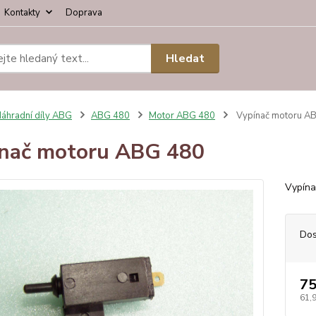
Kontakty
Doprava
Hledat
áhradní díly ABG
ABG 480
Motor ABG 480
Vypínač motoru A
nač motoru ABG 480
Vypína
Dos
75
61,