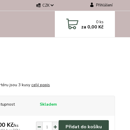
Přihlášení
CZK
0
ks
za
0,00 Kč
rtéru jsou 3 kusy
celý popis
tupnost
Skladem
00 Kč
/
ks
Přidat do košíku