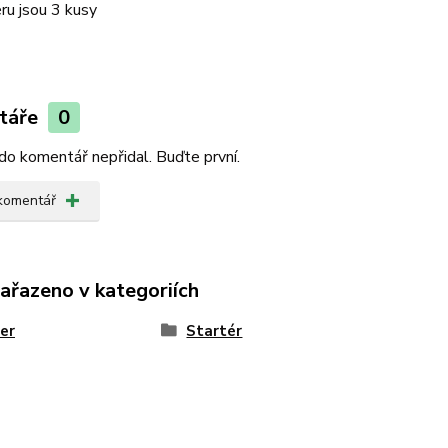
ru jsou 3 kusy
táře
0
do komentář nepřidal. Buďte první.
 komentář
zařazeno v kategoriích
er
Startér