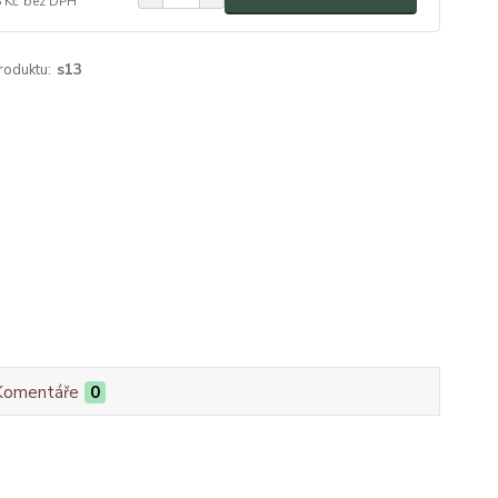
 Kč
bez DPH
roduktu:
s13
Komentáře
0