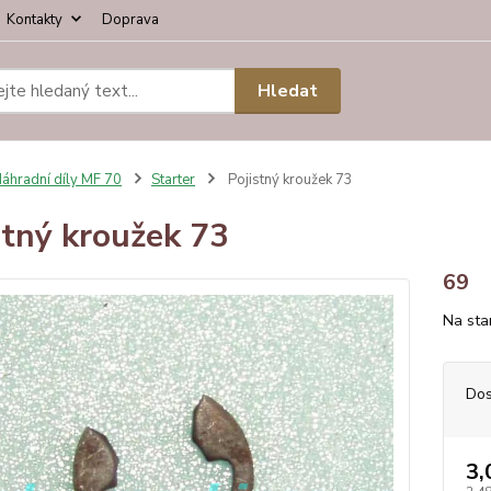
Kontakty
Doprava
Hledat
áhradní díly MF 70
Starter
Pojistný kroužek 73
stný kroužek 73
69
Na sta
Dos
3,