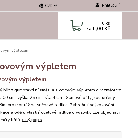
Přihlášení
CZK
0
ks
za
0,00 Kč
vovým výpletem
kovovým výpletem
vovým výpletem
 břit z gumotextilní směsi a s kovovým výpletem o rozměrech:
 300 cm -výška 25 cm -síla 4 cm Gumové břity jsou určeny
ším pro montáž na sněhové radlice. Zabraňují poškozování
kace a oděru vlastní ocelové radlice o vozovku.Lze objednat i
změry břitů.
celý popis