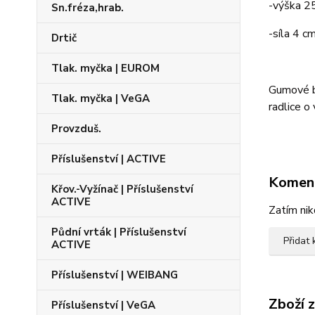
-výška 2
Sn.fréza,hrab.
-síla 4 c
Drtič
Tlak. myčka | EUROM
Gumové bř
Tlak. myčka | VeGA
radlice o
Provzduš.
Příslušenství | ACTIVE
Komen
Křov.-Vyžínač | Příslušenství
ACTIVE
Zatím nik
Půdní vrták | Příslušenství
Přidat
ACTIVE
Příslušenství | WEIBANG
Zboží 
Příslušenství | VeGA