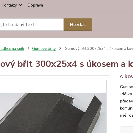
Kontakty
Doprava
Hledat
adlice na sníh
Gumové břity
Gumový břit 300x25x4 s úkosem a ko
vý břit 300x25x4 s úkosem a 
s ko
Gumový
-délka
předev
komuni
jiné ro