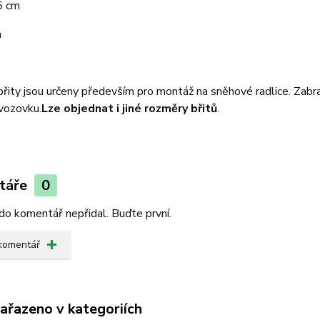
5 cm
m
ity jsou určeny především pro montáž na sněhové radlice. Zabra
 vozovku.
Lze objednat i jiné rozměry břitů
.
táře
0
do komentář nepřidal. Buďte první.
 komentář
zařazeno v kategoriích