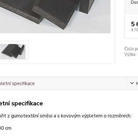
Dos
5 
4 7
Číslo p
Výška:
etní specifikace
tní specifikace
řit z gumotextilní směsi a s kovovým výpletem o rozměrech:
00 cm