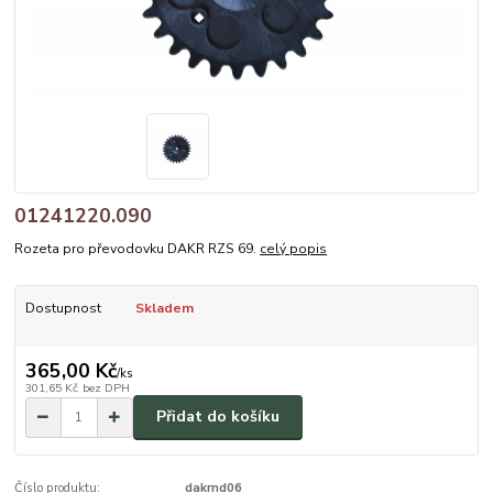
01241220.090
Rozeta pro převodovku DAKR RZS 69.
celý popis
Dostupnost
Skladem
365,00 Kč
/
ks
301,65 Kč
bez DPH
Přidat do košíku
Číslo produktu:
dakrnd06