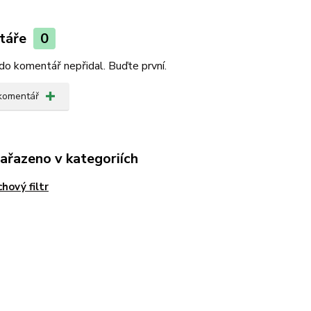
táře
0
do komentář nepřidal. Buďte první.
 komentář
zařazeno v kategoriích
hový filtr