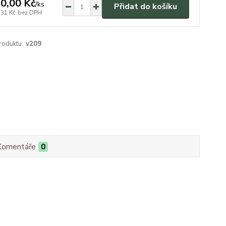
0,00 Kč
/
ks
Přidat do košíku
,31 Kč
bez DPH
roduktu:
v209
Komentáře
0