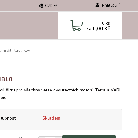
Přihlášení
CZK
0
ks
za
0,00 Kč
hní díl filtru Jikov
4810
 díl filtru pro všechny verze dvoutaktních motorů Terra a VARI
opis
tupnost
Skladem