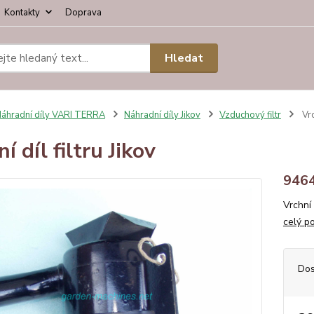
Kontakty
Doprava
Hledat
áhradní díly VARI TERRA
Náhradní díly Jikov
Vzduchový filtr
Vrc
í díl filtru Jikov
946
Vrchní
celý p
Dos