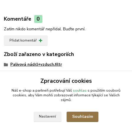
Komentáře
0
Zatím nikdo komentář nepřidal. Buďte první.
Přidat komentář
Zboží zařazeno v kategoriích
Palivová nádrž+vzduch.filtr
Palivová nádrž+vzduch. filtr
Zpracování cookies
Vzduchový filtr
Náš e-shop a partneři potřebují Váš
souhlas
s použitím souborů
cookies, aby Vám mohli zobrazovat informace týkající se Vašich
zájmů.
AGROMEP s.r.o.
NajduZboží.cz
.: EM-LINKS :.
Souhlasím
Nastavení
SEO Rozcestník