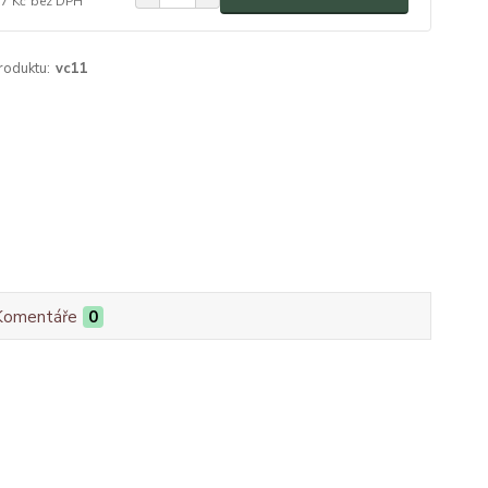
57 Kč
bez DPH
roduktu:
vc11
Komentáře
0