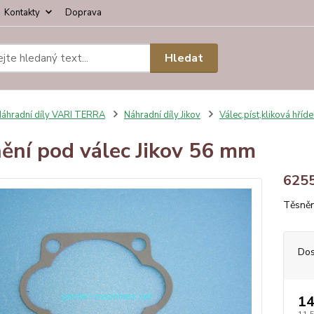
Kontakty
Doprava
Hledat
áhradní díly VARI TERRA
Náhradní díly Jikov
Válec,píst,kliková hříde
ění pod válec Jikov 56 mm
625
Těsněn
Dos
14