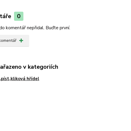
táře
0
do komentář nepřidal. Buďte první.
 komentář
zařazeno v kategoriích
,píst,kliková hřídel