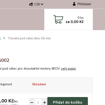
Přihlášení
CZK
0
ks
za
0,00 Kč
l
Těsnění pod válec Jikov 56 mm
5002
í pod válec pro dvoutaktní motory JIKOV
celý popis
tupnost
Skladem
,00 Kč
/
ks
Přidat do košíku