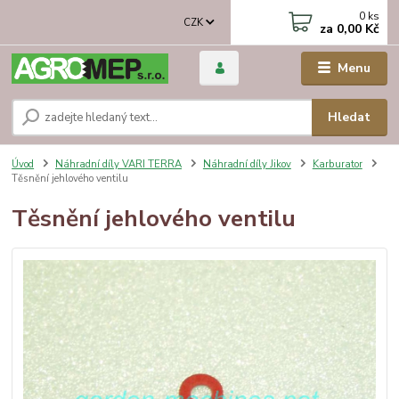
0
ks
CZK
za
0,00 Kč
Menu
Hledat
Úvod
Náhradní díly VARI TERRA
Náhradní díly Jikov
Karburator
Těsnění jehlového ventilu
Těsnění jehlového ventilu