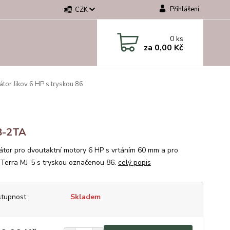
Přihlášení
CZK
0
ks
za
0,00 Kč
tor Jikov 6 HP s tryskou 86
8-2TA
átor pro dvoutaktní motory 6 HP s vrtáním 60 mm a pro
Terra MJ-5 s tryskou označenou 86.
celý popis
tupnost
Skladem