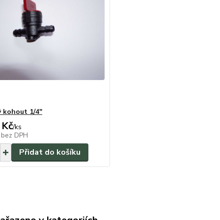
ý kohout 1/4"
 Kč
/
ks
č
bez DPH
Přidat do košíku