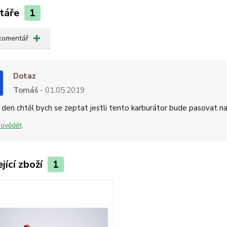
táře
1
 komentář
Dotaz
Tomáš
01.05.2019
den chtěl bych se zeptat jestli tento karburátor bude pasovat 
ovědět
jící zboží
1