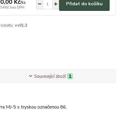
0,00 Kč
/
ks
Přidat do košíku
,54 Kč
bez DPH
roduktu:
vv01.3
Související zboží
1
ra MJ-5 s tryskou označenou 86.