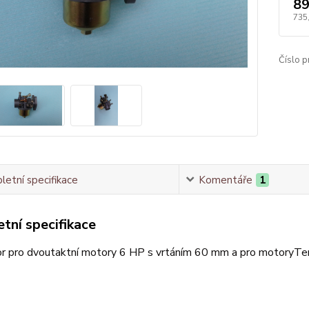
89
735
Číslo p
etní specifikace
Komentáře
1
tní specifikace
or pro dvoutaktní motory 6 HP s vrtáním 60 mm a pro motoryTer