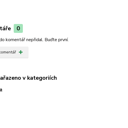
táře
0
do komentář nepřidal. Buďte první.
 komentář
zařazeno v kategoriích
a