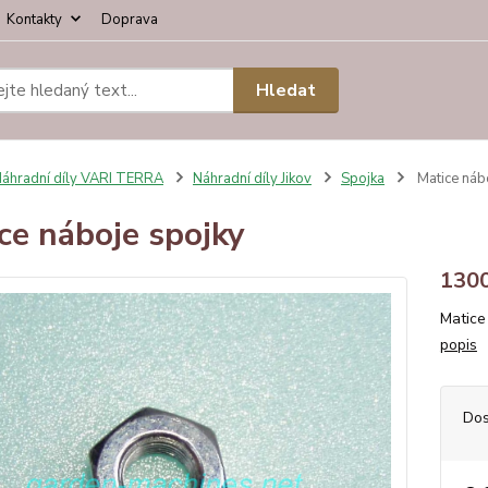
Kontakty
Doprava
Hledat
áhradní díly VARI TERRA
Náhradní díly Jikov
Spojka
Matice náb
ce náboje spojky
130
Matice
popis
Dos