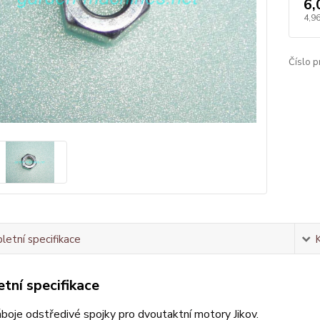
6,
4,96
Číslo p
etní specifikace
tní specifikace
boje odstředivé spojky pro dvoutaktní motory Jikov.