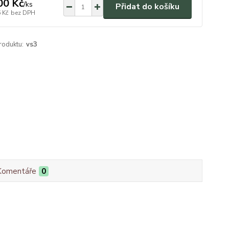
00 Kč
/
ks
Přidat do košíku
 Kč
bez DPH
roduktu:
vs3
Komentáře
0