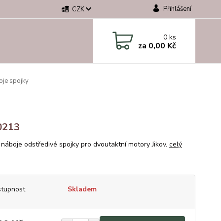
Přihlášení
CZK
0
ks
za
0,00 Kč
oje spojky
0213
 náboje odstředivé spojky pro dvoutaktní motory Jikov.
celý
tupnost
Skladem