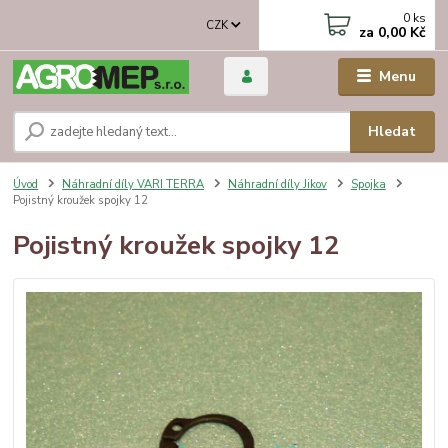
0
ks
CZK
za
0,00 Kč
Menu
Hledat
Úvod
Náhradní díly VARI TERRA
Náhradní díly Jikov
Spojka
Pojistný kroužek spojky 12
Pojistný kroužek spojky 12