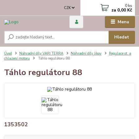
0
ks
CZK
za
0,00 Kč
Menu
Hledat
Úvod
Náhradní díly VARI TERRA
Náhradní díly Jikov
Regulace ot. a
chlazení motoru
Táhlo regulátoru 88
Táhlo regulátoru 88
1353502