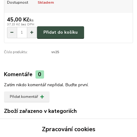
Dostupnost
Skladem
45,00 Kč
/
ks
37,19 Kč
bez DPH
Přidat do košíku
Číslo produktu:
vv25
Komentáře
0
Zatím nikdo komentář nepřidal. Buďte první.
Přidat komentář
Zboží zařazeno v kategoriích
Karburator
Zpracování cookies
Regulace ot. a chlazení motoru