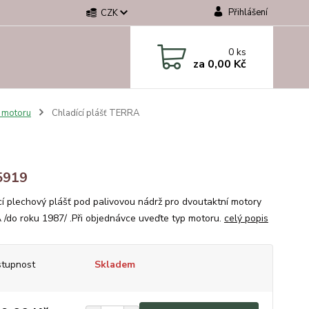
Přihlášení
CZK
0
ks
za
0,00 Kč
í motoru
Chladící plášť TERRA
5919
cí plechový plášť pod palivovou nádrž pro dvoutaktní motory
/do roku 1987/ .Při objednávce uveďte typ motoru.
celý popis
tupnost
Skladem