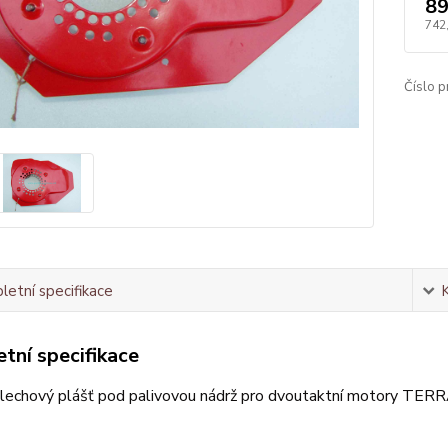
89
742
Číslo p
etní specifikace
tní specifikace
plechový plášť pod palivovou nádrž pro dvoutaktní motory TERR