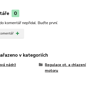
táře
0
do komentář nepřidal. Buďte první.
 komentář
zařazeno v kategoriích
ová nádrž
Regulace ot. a chlazení
motoru