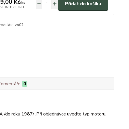
9,00 Kč
/
ks
Přidat do košíku
,98 Kč
bez DPH
roduktu:
vn02
Komentáře
0
A /do roku 1987/ .Při objednávce uveďte typ motoru.