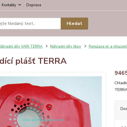
Kontakty
Doprava
Hledat
áhradní díly VARI TERRA
Náhradní díly Jikov
Regulace ot. a chlazen
dící plášť TERRA
946
Chladí
TERRA 
Dos