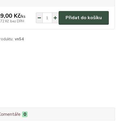
9,00 Kč
/
ks
Přidat do košíku
,72 Kč
bez DPH
roduktu:
vn54
Komentáře
0