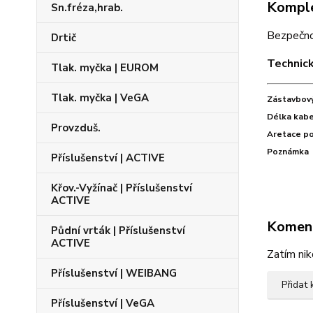
Komple
Sn.fréza,hrab.
Bezpečnos
Drtič
Technic
Tlak. myčka | EUROM
Tlak. myčka | VeGA
Zástavbov
Délka kabe
Provzduš.
Aretace p
Poznámka
Příslušenství | ACTIVE
Křov.-Vyžínač | Příslušenství
ACTIVE
Komen
Půdní vrták | Příslušenství
ACTIVE
Zatím nik
Příslušenství | WEIBANG
Přidat
Příslušenství | VeGA