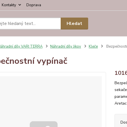
Kontakty
Doprava
Hledat
áhradní díly VARI TERRA
Náhradní díly Jikov
Kleče
Bezpečnostn
ečnostní vypínač
101
Bezpeč
sekače
parame
Aretac
Dos