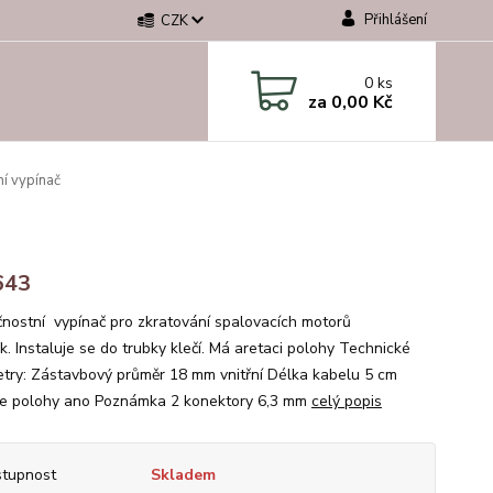
Přihlášení
CZK
0
ks
za
0,00 Kč
í vypínač
643
nostní vypínač pro zkratování spalovacích motorů
k. Instaluje se do trubky klečí. Má aretaci polohy Technické
try: Zástavbový průměr 18 mm vnitřní Délka kabelu 5 cm
e polohy ano Poznámka 2 konektory 6,3 mm
celý popis
tupnost
Skladem