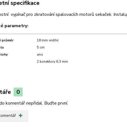
tní specifikace
tní vypínač pro zkratování spalovacích motorů sekaček. Instaluj
ké parametry:
ý průměr
18 mm vnitřní
lu
5 cm
olohy
ano
2 konektory 6,3 mm
táře
0
do komentář nepřidal. Buďte první.
 komentář