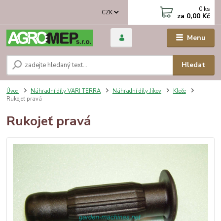
0
ks
CZK
za
0,00 Kč
Menu
Hledat
Úvod
Náhradní díly VARI TERRA
Náhradní díly Jikov
Kleče
Rukojeť pravá
Rukojeť pravá