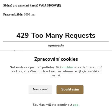
Sběrač pro zametací kartáč VeGA S1000V(E)
Pracovní záběr:
1000 mm
429 Too Many Requests
openresty
Zboží zařazeno v kategoriích
Zpracování cookies
Zametač
Náš e-shop a partneři potřebují Váš
souhlas
s použitím souborů
cookies, aby Vám mohli zobrazovat informace týkající se Vašich
zájmů.
AGROMEP s.r.o.
NajduZboží.cz
.: EM-LINKS :.
Souhlasím
Nastavení
SEO Rozcestník
Souhlas můžete odmítnout
zde
.
Vytvořeno na
Eshop-rychle.cz