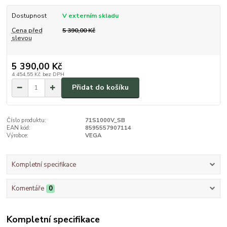
Dostupnost
V externím skladu
Cena před
5 390,00 Kč
slevou
5 390,00 Kč
4 454,55 Kč
bez DPH
Přidat do košíku
Číslo produktu:
71S1000V_SB
EAN kód:
8595557907114
Výrobce:
VEGA
Kompletní specifikace
Komentáře
0
Kompletní specifikace