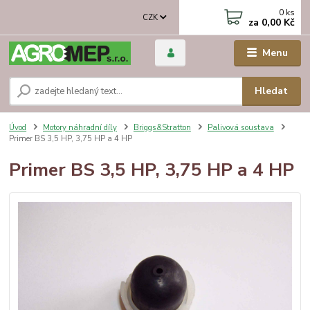
0
ks
CZK
za
0,00 Kč
Menu
Hledat
Úvod
Motory náhradní díly
Briggs&Stratton
Palivová soustava
Primer BS 3,5 HP, 3,75 HP a 4 HP
Primer BS 3,5 HP, 3,75 HP a 4 HP