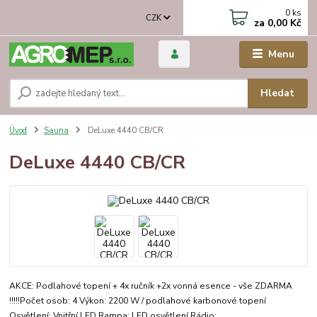
0
ks
CZK
za
0,00 Kč
Menu
Hledat
Úvod
Sauna
DeLuxe 4440 CB/CR
DeLuxe 4440 CB/CR
AKCE: Podlahové topení + 4x ručník +2x vonná esence - vše ZDARMA
!!!!!Počet osob: 4 Výkon: 2200 W / podlahové karbonové topení
Osvětlení: Vnitřní LED Rampa: LED osvětlení Rádio: