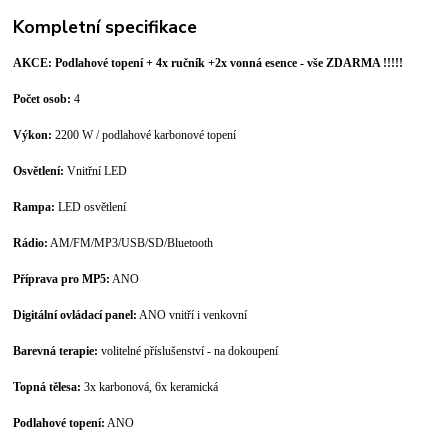
Kompletní specifikace
AKCE: Podlahové topení + 4x ručník +2x vonná esence - vše ZDARMA !!!!!
Počet osob:
4
Výkon:
2200 W / podlahové karbonové topení
Osvětlení:
Vnitřní LED
Rampa:
LED osvětlení
Rádio:
AM/FM/MP3/USB/SD/Bluetooth
Příprava pro MP5:
ANO
Digitální ovládací panel:
ANO vnitří i venkovní
Barevná terapie:
volitelné příslušenství - na dokoupení
Topná tělesa:
3x karbonová, 6x keramická
Podlahové topení:
ANO