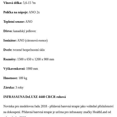
Vlnová délka:
5,6-15 ?m
Polička na nápoje:
ANO 2x
Teplotní senzor:
ANO
Dřevo:
kanadský jedlovec
Ionizátor:
ANO (citronová esence)
Dveře:
tvrzené bezpečnostní sklo
Rozměry:
1500 x 650 x 1200 x 900 mm
Výška
venkovní:
1900 mm
Hmotnost:
189 kg
Záruka:
3 roky
INFRASAUNA DeLUXE 4440 CB/CR rohová
Novinka pro modelovou řadu 2018 - přídavná barevná terapie jako volitelné příslušenství
na dokoupení. Přídavná barevná terapie je určena pro infrasauny značky HealthLand od