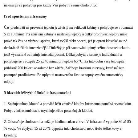
na energii se pohybují pro každý Váš pobyt v sauně okolo 8 Kč.
Před spuštěním infrasauny
Čas předehřátí na provozní teplotu je závislý na velikosti kabiny a pohybuje se v rozmezí
5 až 10 minut. Při spuštění kabiny a nastavení teploty a délky prohřívací teploty máte
právě tak čas na vlažnou sprchu, která zvýší efekt pocení, jež je oproti klasické sauně
dvakrát až třikrát intenzivnější. Důležitý je při saunováni i pitný režim, dostatek tekutin
totiž významně ovlivňuje intenzitu pocení. Délka pobytu v sauně je individuální a
pohybuje se v rozpětí 25 až 40 minut při teplotě 65 °C. Za tuto dobu vaše tělo spálí
přibližně 700 kalorií absolutně bez zátěže. Začínejte kratšími intervaly, které můžete
postupně prodlužovat. Po uplynutí nastaveného času se topný systém automaticky
odpojí.
5 hlavních léčivých účinků infrasaunování
1. Snižuje tuhost kloubů a pomáhá léčit zraněné klouby Infrasauna pomáhá revmatikům.
Pobyt v infrasauně navíc urychluje léčbu poraněných kloubů.
2. Odstraňuje cholesterol a snižuje hladinu cukru v krvi. V infrasauně vypotíte 80 až 85
% vody. Ve zbylých 15 až 20 % vypotíte tuk, cholesterol nebo třeba těžké kovy a
kyseliny.