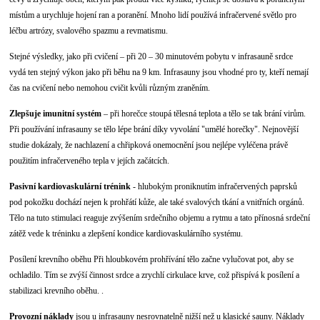
místům a urychluje hojení ran a poranění. Mnoho lidí používá infračervené světlo pro
léčbu artrózy, svalového spazmu a revmatismu.
Stejné výsledky, jako při cvičení – při 20 – 30 minutovém pobytu v infrasauně srdce
vydá ten stejný výkon jako při běhu na 9 km. Infrasauny jsou vhodné pro ty, kteří nemají
čas na cvičení nebo nemohou cvičit kvůli různým zraněním.
Zlepšuje imunitní systém
– při horečce stoupá tělesná teplota a tělo se tak brání virům.
Při používání infrasauny se tělo lépe brání díky vyvolání "umělé horečky". Nejnovější
studie dokázaly, že nachlazení a chřipková onemocnění jsou nejlépe vyléčena právě
použitím infračerveného tepla v jejích začátcích.
Pasivní kardiovaskulární trénink
- hlubokým proniknutím infračervených paprsků
pod pokožku dochází nejen k prohřátí kůže, ale také svalových tkání a vnitřních orgánů.
Tělo na tuto stimulaci reaguje zvýšením srdečního objemu a rytmu a tato přínosná srdeční
zátěž vede k tréninku a zlepšení kondice kardiovaskulárního systému.
Posílení krevního oběhu Při hloubkovém prohřívání tělo začne vylučovat pot, aby se
ochladilo. Tím se zvýší činnost srdce a zrychlí cirkulace krve, což přispívá k posílení a
stabilizaci krevního oběhu. .
Provozní náklady
jsou u infrasauny nesrovnatelně nižší než u klasické sauny. Náklady