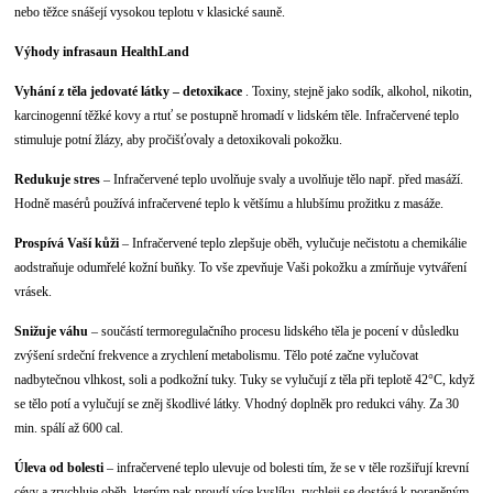
nebo těžce snášejí vysokou teplotu v klasické sauně.
Výhody infrasaun HealthLand
Vyhání z těla jedovaté látky – detoxikace
. Toxiny, stejně jako sodík, alkohol, nikotin,
karcinogenní těžké kovy a rtuť se postupně hromadí v lidském těle. Infračervené teplo
stimuluje potní žlázy, aby pročišťovaly a detoxikovali pokožku.
Redukuje stres
– Infračervené teplo uvolňuje svaly a uvolňuje tělo např. před masáží.
Hodně masérů používá infračervené teplo k většímu a hlubšímu prožitku z masáže.
Prospívá Vaší kůži
– Infračervené teplo zlepšuje oběh, vylučuje nečistotu a chemikálie
aodstraňuje odumřelé kožní buňky. To vše zpevňuje Vaši pokožku a zmírňuje vytváření
vrásek.
Snižuje váhu
– součástí termoregulačního procesu lidského těla je pocení v důsledku
zvýšení srdeční frekvence a zrychlení metabolismu. Tělo poté začne vylučovat
nadbytečnou vlhkost, soli a podkožní tuky. Tuky se vylučují z těla při teplotě 42°C, když
se tělo potí a vylučují se zněj škodlivé látky. Vhodný doplněk pro redukci váhy. Za 30
min. spálí až 600 cal.
Úleva od bolesti
– infračervené teplo ulevuje od bolesti tím, že se v těle rozšiřují krevní
cévy a zrychluje oběh, kterým pak proudí více kyslíku, rychleji se dostává k poraněným