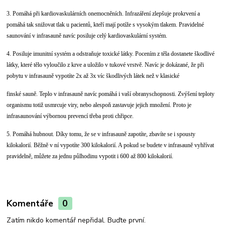
3. Pomáhá při kardiovaskulárních onemocněních. Infrazáření zlepšuje prokrvení a
pomáhá tak snižovat tlak u pacientů, kteří mají potíže s vysokým tlakem. Pravidelné
saunování v infrasauně navíc posiluje celý kardiovaskulární systém.
4. Posiluje imunitní systém a odstraňuje toxické látky. Pocením z těla dostanete škodlivé
látky, které tělo vyloučilo z krve a uložilo v tukové vrstvě. Navíc je dokázané, že při
pobytu v infrasauně vypotíte 2x až 3x víc škodlivých látek než v klasické
finské sauně. Teplo v infrasauně navíc pomáhá i vaší obranyschopnosti. Zvýšení teploty
organismu totiž usmrcuje viry, nebo alespoň zastavuje jejich množení. Proto je
infrasaunování výbornou prevencí třeba proti chřipce.
5. Pomáhá hubnout. Díky tomu, že se v infrasauně zapotíte, zbavíte se i spousty
kilokalorií. Běžně v ní vypotíte 300 kilokalorií. A pokud se budete v infrasauně vyhřívat
pravidelně, můžete za jednu půlhodinu vypotit i 600 až 800 kilokalorií.
Komentáře
0
Zatím nikdo komentář nepřidal. Buďte první.