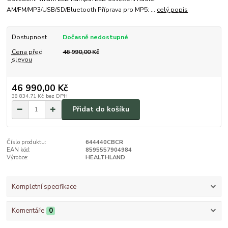
AM/FM/MP3/USB/SD/Bluetooth Příprava pro MP5: ...
celý popis
Dostupnost
Dočasně nedostupné
Cena před
46 990,00 Kč
slevou
46 990,00 Kč
38 834,71 Kč
bez DPH
Přidat do košíku
Číslo produktu:
644440CBCR
EAN kód:
8595557904984
Výrobce:
HEALTHLAND
Kompletní specifikace
Komentáře
0