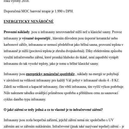
roku výroby 2018.
Doporučená MOC barevné terapie je 1.990 s DPH.
ENERGETICKY NENÁROČNÉ
Provozní náklady
jsou u infrasauny nesrovnatelně nižší než u klasické sauny. Provoz
infrasauny je
výrazně úspornější
,
hlavním důvodem jsou úsporné keramické nebo
karbonové zářiče, infrasauna se nemusí předehřívat jako běžná sauna, provozní teplota v
infrasauně je nižší (pocitová teplota je zhruba dvojnásobná). Díky efektivnímu způsobu
využití infračerveného záření, které proniká hluboko do tkáně, není zapotřebí vytápět
infrasaunu do tak vysoké teploty, jako je tomu u běžné klasické sauny.
Infrasauny jsou
energeticky nenáročné spotřebiče
, náklady na energii se pohybují
v závislosti na velikosti infrasauny pro každý Váš pobyt v infrasauně okolo 4 - 8 Kč.
Záleží na velikosti a kapacitě infrasauny, čím větší infrasauna, tím vyšší výkon potřebuje.
Níže naleznete tabulku uvádějící průměrnou spotřebu a přibližnou cenu za saunovací
cyklus daného typu infrasauny.
O jaké záření se tedy jedná a co to vlastně je to infračervené záření?
Infrasauny jsou zcela bezpečná zařízení, jejichž záření nemá nic společného s UV
zářením ani se zářením nukleárním. Infračervené (jinak také nazývané tepelné) záření – je