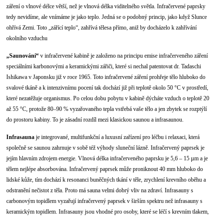
záření o vlnové délce větší, než je vlnová délka viditelného světla. Infračervené paprsky
tedy nevidíme, ale vnímáme je jako teplo. Jedná se o podobný princip, jako když Slunce
ohřívá Zemi. Toto „zářící teplo“, zahřívá tělesa přímo, aniž by docházelo k zahřívání
okolního vzduchu
„Saunování“
v infračervené kabině je založeno na principu emise infračerveného záření
speciálními karbonovými a keramickými zářiči, které si nechal patentovat dr. Tadaschi
Ishikawa v Japonsku již v roce 1965. Toto infračervené záření prohřeje tělo hluboko do
svalové tkáně a k intenzivnímu pocení tak dochází již při teplotě okolo 50 °C v prostředí,
které nezatěžuje organismus. Po celou dobu pobytu v kabině dýcháte vzduch o teplotě 20
až 55 °C, protože 80–90 % vyzařovaného tepla vstřebá vaše tělo a jen zbytek se rozptýlí
do prostoru kabiny. To je zásadní rozdíl mezi klasickou saunou a infrasaunou.
Infrasauna
je integrované, multifunkční a luxusní zařízení pro léčbu i relaxaci, která
společně se saunou zahrnuje v sobě též výhody sluneční lázně. Infračervený paprsek je
jejím hlavním zdrojem energie. Vlnová délka infračerveného paprsku je 5,6 – 15 µm a je
tělem nejlépe absorbována. Infračervený paprsek může proniknout 40 mm hluboko do
lidské kůže, tím dochází k resonanci buněčných tkání v těle, zrychlení krevního oběhu a
odstranění nečistot z těla. Proto má sauna velmi dobrý vliv na zdraví. Infrasauny s
carbonovým topidlem vyzařují infračervený paprsek v širším spektru než infrasauny s
keramickým topidlem. Infrasauny jsou vhodné pro osoby, které se léčí s krevním tlakem,