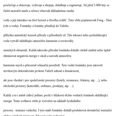
pročisťuje a obnovuje, vyživuje a zhojuje, zklidňuje a regeneruje. Již před 5 000 lety se
čínští taoističtí mniši a učenci věnovali důkladnému studiu
vody a její interakce na živé bytosti a člověka zvlášť. Tuto vědu pojmenovali Feng - Shui
(vítr a voda). Fontánky a fontány přinášejí do Vašeho
příbytku autentický kousek přírody a přírodních sil. Tiše tekoucí nebo probublávající
voda vytváří uklidňující atmosféru harmonie a rovnováhy
zemských elementů. Každá takováto přírodní fontánka dokáže citelně změnit nebo úplně
eliminovat negativní energii v okolí a navodit atmosféru
harmonie mysli a přirozeně relaxační prostředí. Tyto vodní fontánky jsou zároveň
nevtíravým dekorativním prvkem Vašich zahrad a domácností,
ale jsou vhodné i pro společenské prostory (hotely, restaurace, čekárny, atp. ...), nebo
obchodní prostory (kanceláře, ordinace, prodejny, atp. ...).
Každý a to i méně citlivý jedinec pocítí v blízkosti těchto vodních fontánek uklidňující
energii. Tento wellness efekt je vytvořen na základě fyzikálního
procesu - ionizace vzduchu. I tyto malé fontánky dokáží produkovat dostatečný ionizační
efekt v jakékoli místnosti. Tekoucí voda zachytává