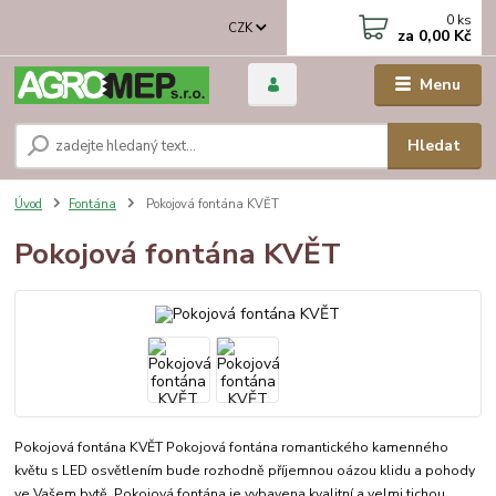
0
ks
CZK
za
0,00 Kč
Menu
Hledat
Úvod
Fontána
Pokojová fontána KVĚT
Pokojová fontána KVĚT
Pokojová fontána KVĚT Pokojová fontána romantického kamenného
květu s LED osvětlením bude rozhodně příjemnou oázou klidu a pohody
ve Vašem bytě. Pokojová fontána je vybavena kvalitní a velmi tichou