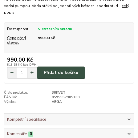
vodní pumpou. Voda stéká po jednotlivých květech, spodní stud...
celý
popis
Dostupnost
V externím skladu
Cena před
990,00 Kč
slevou
990,00 Kč
818,18 Kč
bez DPH
Přidat do košíku
Číslo produktu:
38KVET
EAN kód:
8595557905103
Výrobce:
VEGA
Kompletní specifikace
Komentáře
0