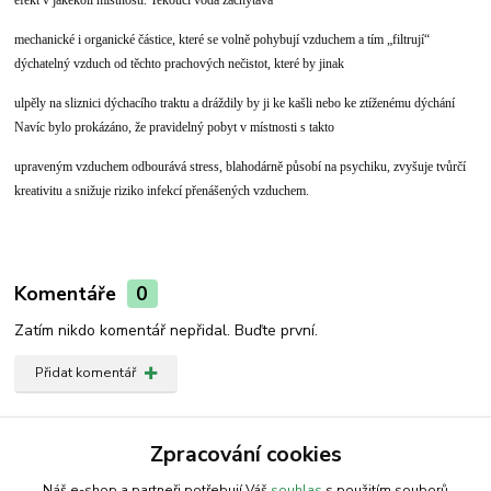
mechanické i organické částice, které se volně pohybují vzduchem a tím „filtrují“
dýchatelný vzduch od těchto prachových nečistot, které by jinak
ulpěly na sliznici dýchacího traktu a dráždily by ji ke kašli nebo ke ztíženému dýchání
Navíc bylo prokázáno, že pravidelný pobyt v místnosti s takto
upraveným vzduchem odbourává stress, blahodárně působí na psychiku, zvyšuje tvůrčí
kreativitu a snižuje riziko infekcí přenášených vzduchem.
Komentáře
0
Zatím nikdo komentář nepřidal. Buďte první.
Přidat komentář
Zboží zařazeno v kategoriích
Zpracování cookies
Fontána
Náš e-shop a partneři potřebují Váš
souhlas
s použitím souborů