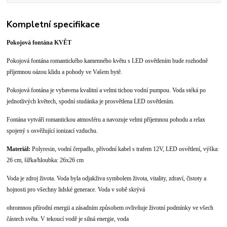
Kompletní specifikace
Pokojová fontána KVĚT
Pokojová fontána romantického kamenného květu s LED osvětlením bude rozhodně
příjemnou oázou klidu a pohody ve Vašem bytě.
Pokojová fontána je vybavena kvalitní a velmi tichou vodní pumpou. Voda stéká po
jednotlivých květech, spodní studánka je prosvětlena LED osvětlením.
Fontána vytváří romantickou atmosféru a navozuje velmi příjemnou pohodu a relax
spojený s osvěžující ionizací vzduchu.
Materiál:
Polyresin, vodní čerpadlo, přívodní kabel s trafem 12V, LED osvětlení, výška:
26 cm, šířka/hloubka: 26x26 cm
Voda je zdroj života. Voda byla odjakživa symbolem života, vitality, zdraví, čistoty a
hojnosti pro všechny lidské generace. Voda v sobě skrývá
ohromnou přírodní energii a zásadním způsobem ovlivňuje životní podmínky ve všech
částech světa. V tekoucí vodě je silná energie, voda