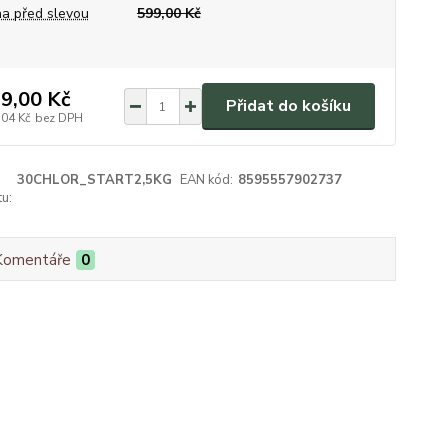
a před slevou
599,00 Kč
9,00 Kč
Přidat do košíku
,04 Kč
bez DPH
30CHLOR_START2,5KG
EAN kód:
8595557902737
u:
Komentáře
0