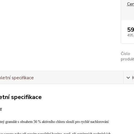
Cen
59
495
Číslo
produkt
etní specifikace
tní specifikace
RT
ný granulát s obsahem 56 % aktivního chloru slouží pro rychlé nachlorování