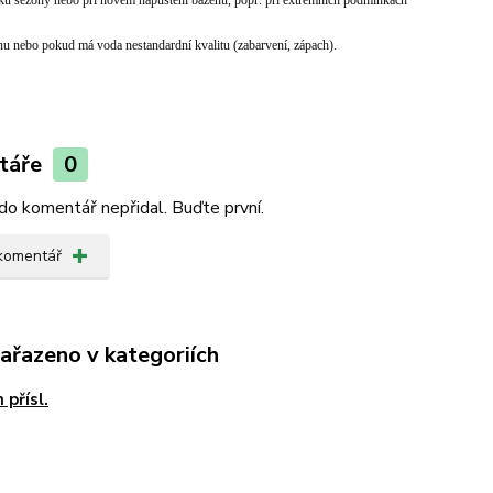
ku sezony nebo při novém napuštění bazénu, popř. při extrémních podmínkách
u nebo pokud má voda nestandardní kvalitu (zabarvení, zápach).
táře
0
do komentář nepřidal. Buďte první.
 komentář
zařazeno v kategoriích
 přísl.