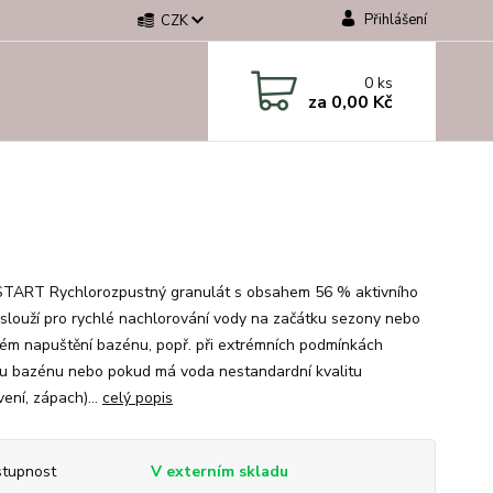
Přihlášení
CZK
0
ks
za
0,00 Kč
START Rychlorozpustný granulát s obsahem 56 % aktivního
 slouží pro rychlé nachlorování vody na začátku sezony nebo
vém napuštění bazénu, popř. při extrémních podmínkách
u bazénu nebo pokud má voda nestandardní kvalitu
ení, zápach)...
celý popis
tupnost
V externím skladu