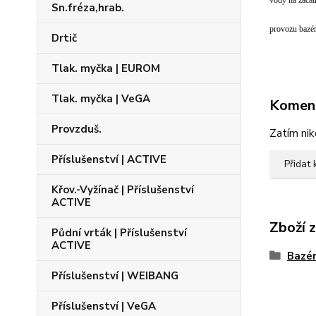
vody na začát
Sn.fréza,hrab.
provozu bazén
Drtič
Tlak. myčka | EUROM
Tlak. myčka | VeGA
Komen
Provzduš.
Zatím nik
Příslušenství | ACTIVE
Přidat
Křov.-Vyžínač | Příslušenství
ACTIVE
Zboží 
Půdní vrták | Příslušenství
ACTIVE
Bazén
Příslušenství | WEIBANG
Příslušenství | VeGA