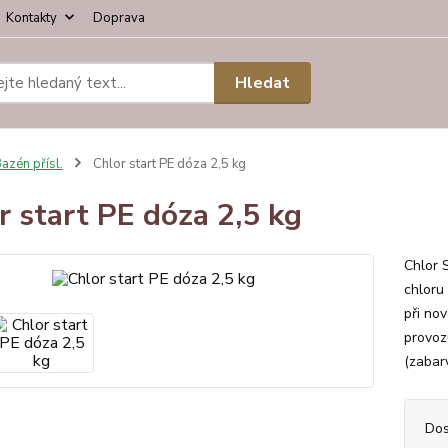
Kontakty
Doprava
Hledat
azén přísl.
Chlor start PE dóza 2,5 kg
r start PE dóza 2,5 kg
Chlor 
chloru
při no
provoz
(zabarv
Dos