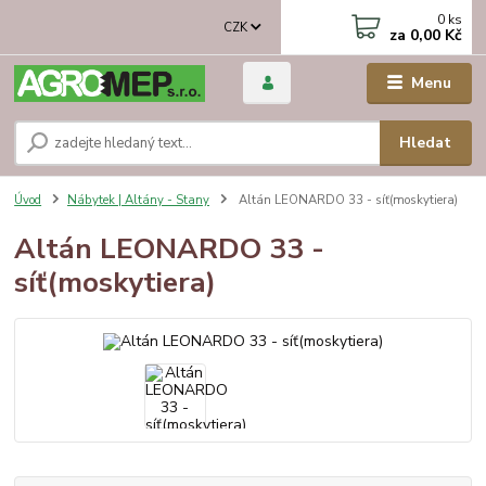
0
ks
CZK
za
0,00 Kč
Menu
Hledat
Úvod
Nábytek | Altány - Stany
Altán LEONARDO 33 - síť(moskytiera)
Altán LEONARDO 33 -
síť(moskytiera)