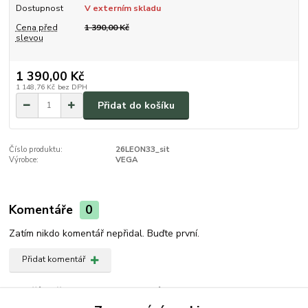
Dostupnost
V externím skladu
Cena před
1 390,00 Kč
slevou
1 390,00 Kč
1 148,76 Kč
bez DPH
Přidat do košíku
Číslo produktu:
26LEON33_sit
Výrobce:
VEGA
Komentáře
0
Zatím nikdo komentář nepřidal. Buďte první.
Přidat komentář
Zboží zařazeno v kategoriích