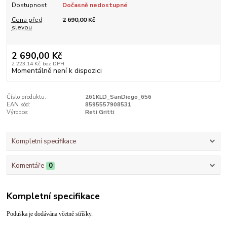
Dostupnost
Dočasně nedostupné
Cena před
2 690,00 Kč
slevou
2 690,00 Kč
2 223,14 Kč
bez DPH
Momentálně není k dispozici
Číslo produktu:
261KLD_SanDiego_656
EAN kód:
8595557908531
Výrobce:
Reti Gritti
Kompletní specifikace
Komentáře
0
Kompletní specifikace
Poduška je dodávána včetně stříšky.