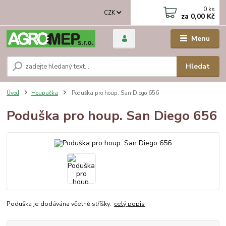
0
ks
CZK
za
0,00 Kč
Menu
Hledat
Úvod
Houpačka
Poduška pro houp. San Diego 656
Poduška pro houp. San Diego 656
Poduška je dodávána včetně stříšky.
celý popis