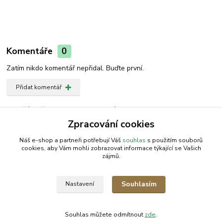
Komentáře
0
Zatím nikdo komentář nepřidal. Buďte první.
Přidat komentář
Zboží zařazeno v kategoriích
Zpracování cookies
Houpačka
Náš e-shop a partneři potřebují Váš
souhlas
s použitím souborů
cookies, aby Vám mohli zobrazovat informace týkající se Vašich
zájmů.
AGROMEP s.r.o.
NajduZboží.cz
.: EM-LINKS :.
Souhlasím
Nastavení
SEO Rozcestník
Souhlas můžete odmítnout
zde
.
Vytvořeno na
Eshop-rychle.cz