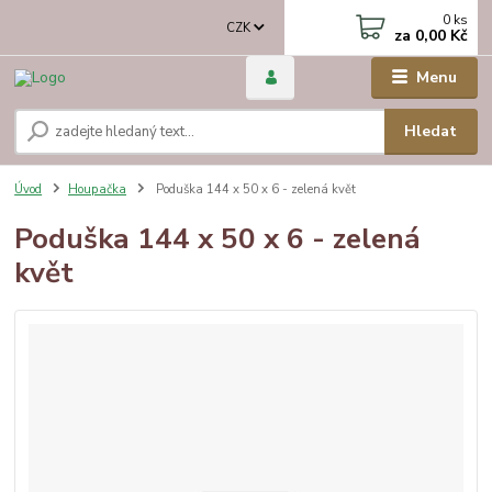
0
ks
CZK
za
0,00 Kč
Menu
Hledat
Úvod
Houpačka
Poduška 144 x 50 x 6 - zelená květ
Poduška 144 x 50 x 6 - zelená
květ