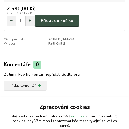
2 590,00 Kč
2 140,50 Kč
bez DPH
Přidat do košíku
Číslo produktu:
261KLD_144x50
Výrobce:
Reti Gritti
Komentáře
0
Zatím nikdo komentář nepřidal. Buďte první.
Přidat komentář
Zboží zařazeno v kategoriích
Zpracování cookies
Houpačka
Náš e-shop a partneři potřebují Váš
souhlas
s použitím souborů
cookies, aby Vám mohli zobrazovat informace týkající se Vašich
zájmů.