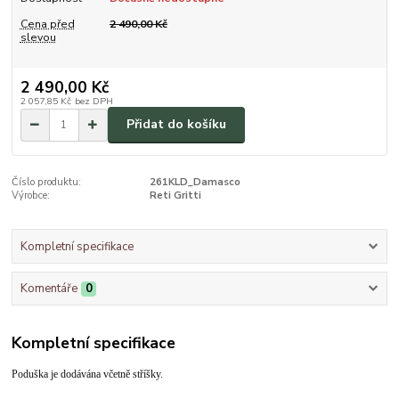
Cena před
2 490,00 Kč
slevou
2 490,00 Kč
2 057,85 Kč
bez DPH
Přidat do košíku
Číslo produktu:
261KLD_Damasco
Výrobce:
Reti Gritti
Kompletní specifikace
Komentáře
0
Kompletní specifikace
Poduška je dodávána včetně stříšky.