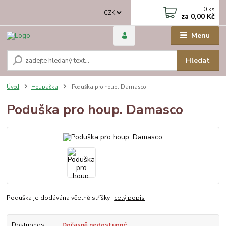
0
ks
CZK
za
0,00 Kč
Menu
Hledat
Úvod
Houpačka
Poduška pro houp. Damasco
Poduška pro houp. Damasco
Poduška je dodávána včetně stříšky.
celý popis
Dostupnost
Dočasně nedostupné