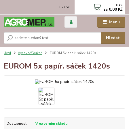
0
ks
CZK
za
0,00 Kč
Menu
Hledat
Úvod
Vysavač/Foukač
EUROM 5x papír. sáček 1420s
EUROM 5x papír. sáček 1420s
Dostupnost
V externím skladu