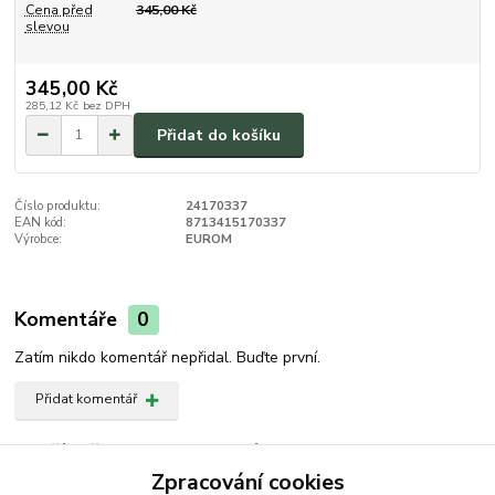
Cena před
345,00 Kč
slevou
345,00 Kč
285,12 Kč
bez DPH
Přidat do košíku
Číslo produktu:
24170337
EAN kód:
8713415170337
Výrobce:
EUROM
Komentáře
0
Zatím nikdo komentář nepřidal. Buďte první.
Přidat komentář
Zboží zařazeno v kategoriích
Zpracování cookies
Vysavač/Foukač