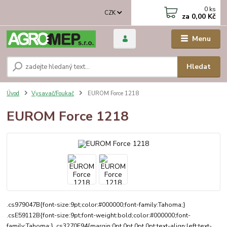
0
ks
CZK
za
0,00 Kč
Menu
Hledat
Úvod
Vysavač/Foukač
EUROM Force 1218
EUROM Force 1218
.cs979047B{font-size:9pt;color:#000000;font-family:Tahoma;}
.csE59112B{font-size:9pt;font-weight:bold;color:#000000;font-
family:Tahoma;} .cs3270F94{margin:0pt 0pt 0pt 0pt;text-align:left;text-