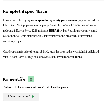
Kompletní specifikace
Eurom Force 1218 je
vysavač speciálně vyvinutý pro vysávání popel
a, například z
krbu. Tento čistič popela obsahuje protipožární filtr, takže vnitřní části nehoří nebo
nedoutnají. Eurom Force 1218 má navíc
HEPA filtr
, který odfiltruje všechny jemné
částice popela. Tento čistič popela je také velmi vhodný pro čištění grilovacích a
ohnišťových jam.
Čistič popela má sud o
objemu 18 litrů
, který lze pro snadné vyprázdnění oddělit od
víka. Eurom Force 1218 je také dodáván s hliníkovou rohovou trubkou.
Komentáře
0
Zatím nikdo komentář nepřidal. Buďte první.
Přidat komentář