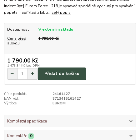
indent:0pt} Eurom Force 1218 je vysavač speciálně vyvinutý pro vysávání
popela, například z krbu...
celý popis
Dostupnost
V externím skladu
Cena před
1 790,00 Kč
slevou
1 790,00 Kč
1 479,34 Kč
bez DPH
Přidat do košíku
Číslo produktu:
24161427
EAN kód:
8713415161427
Výrobce:
EUROM
Kompletní specifikace
Komentáře
0