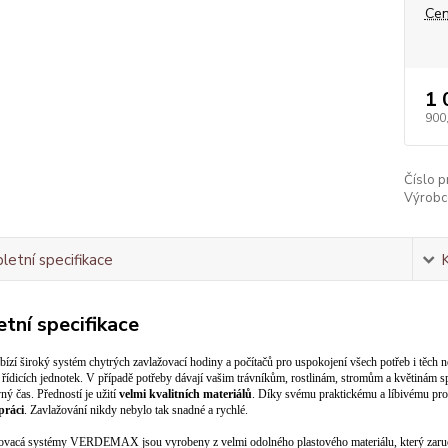
Cen
1 
900
Číslo p
Výrobc
etní specifikace
tní specifikace
bízí široký systém chytrých zavlažovací hodiny a počítačů pro uspokojení všech potřeb i tě
 řídicích jednotek. V případě potřeby dávají vašim trávníkům, rostlinám, stromům a květinám 
ný čas. Předností je užití
velmi kvalitních materiálů
. Díky svému praktickému a líbivému prov
práci
. Zavlažování nikdy nebylo tak snadné a rychlé.
žovacá systémy VERDEMAX jsou vyrobeny z velmi odolného plastového materiálu, který zaruč