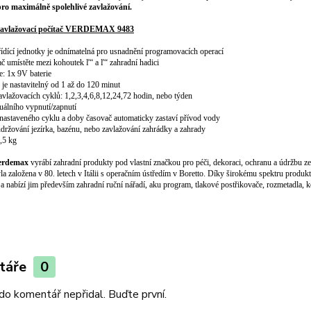
pro maximálně spolehlivé zavlažování.
zavlažovací počítač VERDEMAX 9483
 řídící jednotky je odnímatelná pro usnadnění programovacích operací
ač umístěte mezi kohoutek ľ“ a ľ“ zahradní hadici
e: 1x 9V baterie
 je nastavitelný od 1 až do 120 minut
avlažovacích cyklů: 1,2,3,4,6,8,12,24,72 hodin, nebo týden
álního vypnutí/zapnutí
 nastaveného cyklu a doby časovač automaticky zastaví přívod vody
 udržování jezírka, bazénu, nebo zavlažování zahrádky a zahrady
,5 kg
erdemax
vyrábí zahradní produkty pod vlastní značkou pro péči, dekoraci, ochranu a údržbu zel
la založena v 80. letech v Itálii s operačním ústředím v Boretto. Díky širokému spektru prod
 a nabízí jim především zahradní ruční nářadí, aku program, tlakové postřikovače, rozmetadla, 
táře
0
do komentář nepřidal. Buďte první.