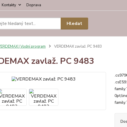
Kontakty
Doprava
Hledat
ERDEMAX | Vodní program
VERDEMAX zavlaž. PC 9483
DEMAX zavlaž. PC 9483
.cs979
.csE59
family
0pt;li
family
Dos