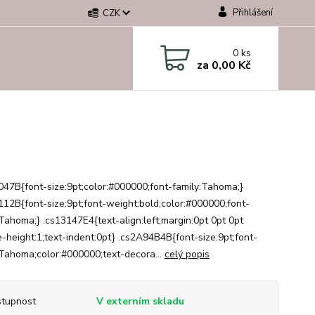
Přihlášení
CZK
0
ks
za
0,00 Kč
047B{font-size:9pt;color:#000000;font-family:Tahoma;}
112B{font-size:9pt;font-weight:bold;color:#000000;font-
:Tahoma;} .cs13147E4{text-align:left;margin:0pt 0pt 0pt
ne-height:1;text-indent:0pt} .cs2A94B4B{font-size:9pt;font-
:Tahoma;color:#000000;text-decora...
celý popis
tupnost
V externím skladu