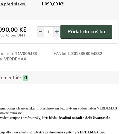
a před slevou
1 090,00 Kč
090,00 Kč
Přidat do košíku
,83 Kč
bez DPH
roduktu:
21V009483
EAN kód:
8015358094832
e:
VERDEMAX
Komentáře
0
ch nejnáročnějších zákazníků. Pro zavlažování bez plýtvání vodou nabízí VERDEMAX
správné množství
edení zaujme i profesionály, kteří hledají
kvalitní nářadí s delší životností a
uje dlouhou životnost.
Chytré zavlažovacá systémy VERDEMAX
jsou