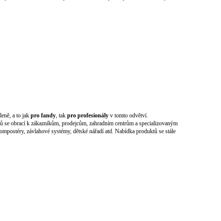
eně, a to jak
pro fandy
, tak
pro profesionály
v tomto odvětví.
uktů se obrací k zákazníkům, prodejcům, zahradním centrům a specializovaným
kompostéry, závlahové systémy, dětské nářadí atd. Nabídka produktů se stále