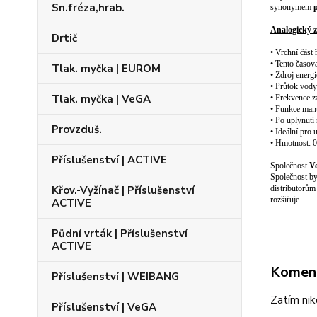
Sn.fréza,hrab.
synonymem
Analogický 
Drtič
• Vrchní část
• Tento časov
Tlak. myčka | EUROM
• Zdroj energi
• Průtok vody
Tlak. myčka | VeGA
• Frekvence z
• Funkce manu
• Po uplynutí
Provzduš.
• Ideální pro
• Hmotnost: 0
Příslušenství | ACTIVE
Společnost
V
Společnost by
Křov.-Vyžínač | Příslušenství
distributorům
rozšiřuje.
ACTIVE
Půdní vrták | Příslušenství
ACTIVE
Komen
Příslušenství | WEIBANG
Zatím nik
Příslušenství | VeGA