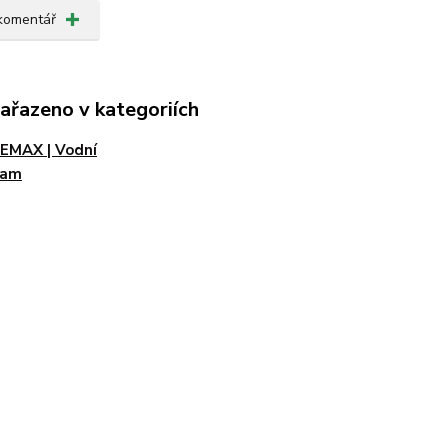
 komentář
zařazeno v kategoriích
EMAX | Vodní
ram