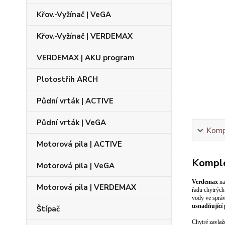
Křov.-Vyžínač | VeGA
Křov.-Vyžínač | VERDEMAX
VERDEMAX | AKU program
Plotostřih ARCH
Půdní vrták | ACTIVE
Půdní vrták | VeGA
Kompl
Motorová pila | ACTIVE
Komple
Motorová pila | VeGA
Verdemax
na
Motorová pila | VERDEMAX
řadu chytrých
vody ve správ
usnadňující 
Štípač
Chytré zavla