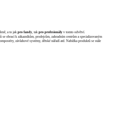
eně, a to jak
pro fandy
, tak
pro profesionály
v tomto odvětví.
uktů se obrací k zákazníkům, prodejcům, zahradním centrům a specializovaným
kompostéry, závlahové systémy, dětské nářadí atd. Nabídka produktů se stále