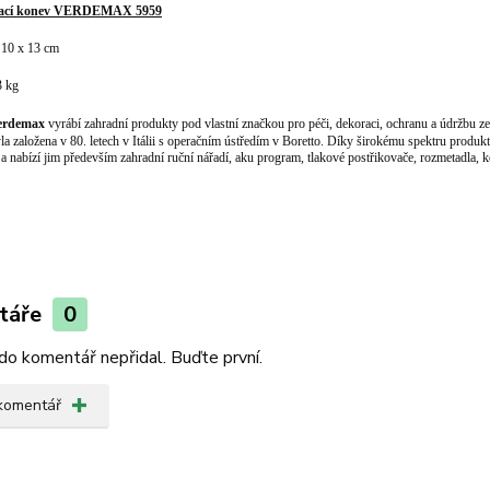
évací konev VERDEMAX 5959
 10 x 13 cm
3 kg
erdemax
vyrábí zahradní produkty pod vlastní značkou pro péči, dekoraci, ochranu a údržbu zel
la založena v 80. letech v Itálii s operačním ústředím v Boretto. Díky širokému spektru prod
 a nabízí jim především zahradní ruční nářadí, aku program, tlakové postřikovače, rozmetadla, 
táře
0
do komentář nepřidal. Buďte první.
 komentář