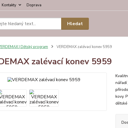
Kontakty
Doprava
Hledat
ERDEMAX | Dětský program
VERDEMAX zalévací konev 5959
EMAX zalévací konev 5959
Kvalit
nářadí 
přírod
kovy. P
dětské
Dos