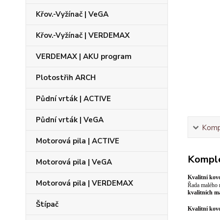
Křov.-Vyžínač | VeGA
Křov.-Vyžínač | VERDEMAX
VERDEMAX | AKU program
Plotostřih ARCH
Půdní vrták | ACTIVE
Půdní vrták | VeGA
Kompl
Motorová pila | ACTIVE
Komple
Motorová pila | VeGA
Kvalitní ko
Motorová pila | VERDEMAX
Řada malého r
kvalitních m
Štípač
Kvalitní ko