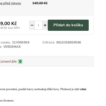
a před slevou
349,00 Kč
9,00 Kč
Přidat do košíku
,43 Kč
bez DPH
roduktu:
21V005959
EAN kód:
8015358059596
e:
VERDEMAX
Komentáře
0
evné provedení, použité barvy neobsahují těžké kovy. Předností je užití
velmi
ou životnost.