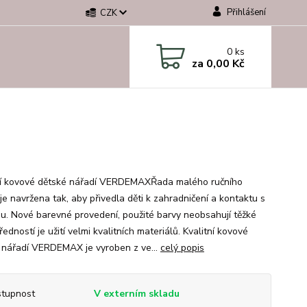
Přihlášení
CZK
0
ks
za
0,00 Kč
ní kovové dětské nářadí VERDEMAXŘada malého ručního
je navržena tak, aby přivedla děti k zahradničení a kontaktu s
ou. Nové barevné provedení, použité barvy neobsahují těžké
ředností je užití velmi kvalitních materiálů. Kvalitní kovové
 nářadí VERDEMAX je vyroben z ve...
celý popis
tupnost
V externím skladu