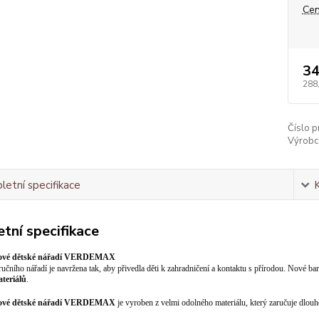
Cen
34
288
Číslo p
Výrobc
etní specifikace
tní specifikace
vové dětské nářadí VERDEMAX
učního nářadí je navržena tak, aby přivedla děti k zahradničení a kontaktu s přírodou. Nové bar
ateriálů
.
vové dětské nářadí VERDEMAX
je vyroben z velmi odolného materiálu, který zaručuje dlouh