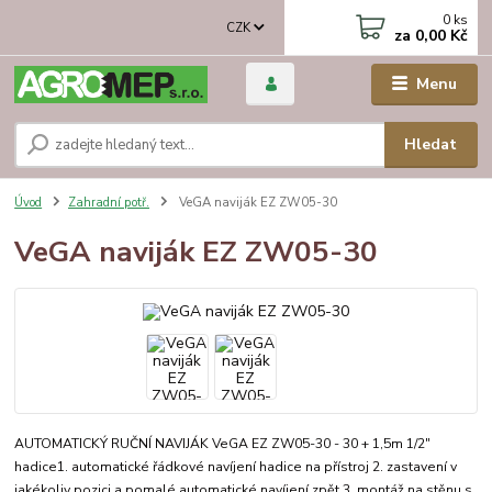
0
ks
CZK
za
0,00 Kč
Menu
Hledat
Úvod
Zahradní potř.
VeGA naviják EZ ZW05-30
VeGA naviják EZ ZW05-30
AUTOMATICKÝ RUČNÍ NAVIJÁK VeGA EZ ZW05-30 - 30 + 1,5m 1/2"
hadice1. automatické řádkové navíjení hadice na přístroj 2. zastavení v
jakékoliv pozici a pomalé automatické navíjení zpět 3. montáž na stěnu s