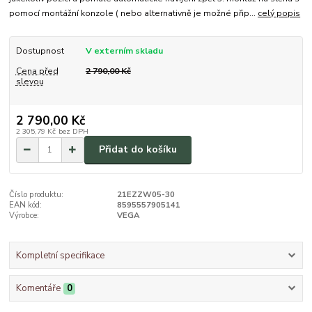
pomocí montážní konzole ( nebo alternativně je možné přip...
celý popis
Dostupnost
V externím skladu
Cena před
2 790,00 Kč
slevou
2 790,00 Kč
2 305,79 Kč
bez DPH
Přidat do košíku
Číslo produktu:
21EZZW05-30
EAN kód:
8595557905141
Výrobce:
VEGA
Kompletní specifikace
Komentáře
0