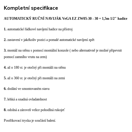
Kompletní specifikace
AUTOMATICKÝ RUČNÍ NAVIJÁK VeGA EZ ZW05-30 - 30 + 1,5m 1/2" hadice
1.
automatické řádkové navíjení hadice na přístroj
2.
zastavení v jakékoliv pozici a pomalé automatické navíjení zpět
3.
montáž na stěnu s pomocí montážní konzole ( nebo alternativně je možné připevnit
pomocí zamního vrutu na zem)
4.
až o 180 st. je otočný při montáži na stěnu
5.
až o 360 st. je otočný při montáži na zemi
6.
dodání ve smontovaném stavu
7.
lehká a snadná ovladatelnost
8.
odolná a zároveň velice pohodlná rukojeť
Postřikovací tryska je součástí balení.