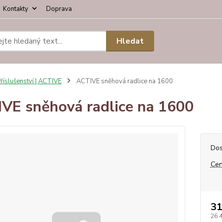
Kontakty
Doprava
Hledat
říslušenství | ACTIVE
ACTIVE sněhová radlice na 1600
VE sněhová radlice na 1600
Dos
Cen
31
26 