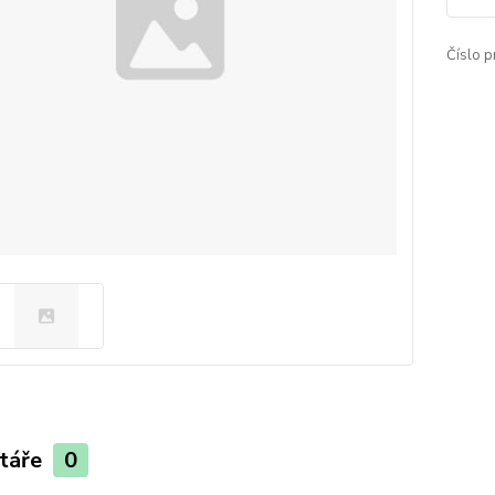
Číslo p
táře
0