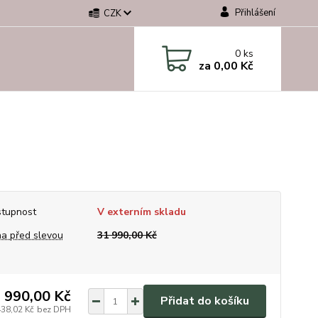
Přihlášení
CZK
0
ks
za
0,00 Kč
tupnost
V externím skladu
a před slevou
31 990,00 Kč
 990,00 Kč
Přidat do košíku
438,02 Kč
bez DPH