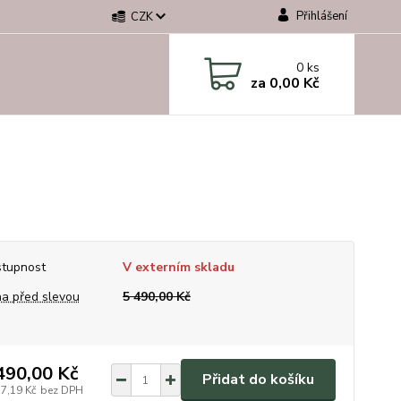
Přihlášení
CZK
0
ks
za
0,00 Kč
tupnost
V externím skladu
a před slevou
5 490,00 Kč
490,00 Kč
Přidat do košíku
37,19 Kč
bez DPH