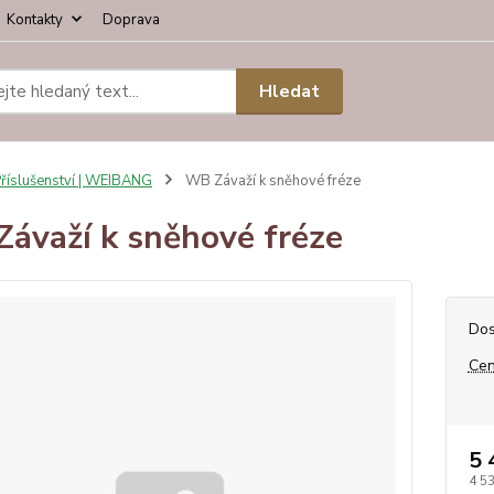
Kontakty
Doprava
Hledat
říslušenství | WEIBANG
WB Závaží k sněhové fréze
ávaží k sněhové fréze
Dos
Cen
5 
4 5