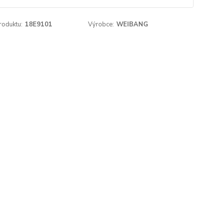
roduktu:
18E9101
Výrobce:
WEIBANG