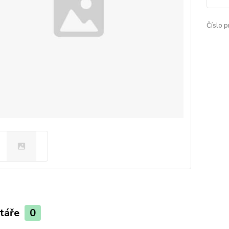
Číslo p
táře
0